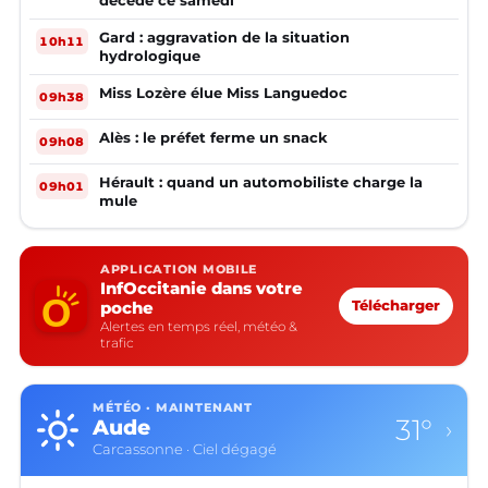
décède ce samedi
Gard : aggravation de la situation
10h11
hydrologique
Miss Lozère élue Miss Languedoc
09h38
Alès : le préfet ferme un snack
09h08
Hérault : quand un automobiliste charge la
09h01
mule
APPLICATION MOBILE
InfOccitanie dans votre
poche
Télécharger
Alertes en temps réel, météo &
trafic
MÉTÉO · MAINTENANT
31°
Aude
›
Carcassonne · Ciel dégagé