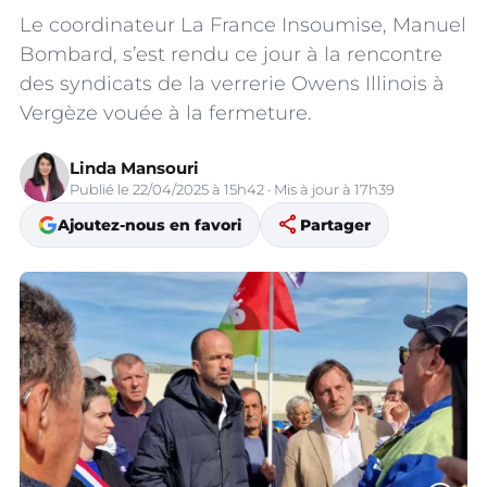
Le coordinateur La France Insoumise, Manuel
Bombard, s’est rendu ce jour à la rencontre
des syndicats de la verrerie Owens Illinois à
Vergèze vouée à la fermeture.
Linda Mansouri
Publié le 22/04/2025 à 15h42 · Mis à jour à 17h39
share
Ajoutez-nous en favori
Partager