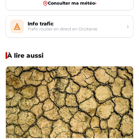
Consulter ma météo
›
Info trafic
›
Trafic routier en direct en Occitanie
À lire aussi