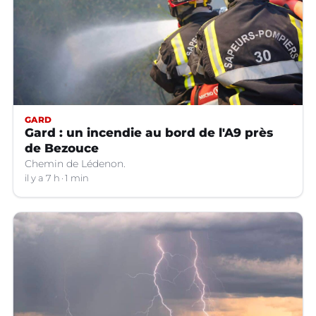
GARD
Gard : un incendie au bord de l'A9 près
de Bezouce
Chemin de Lédenon.
il y a 7 h
1 min