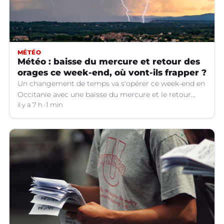
MÉTÉO
Météo : baisse du mercure et retour des
orages ce week-end, où vont-ils frapper ?
Un changement de temps va s'opérer ce week-end en
Occitanie avec une baisse du mercure et le retour
d'orages dans certains départements.
il y a 7 h
1 min