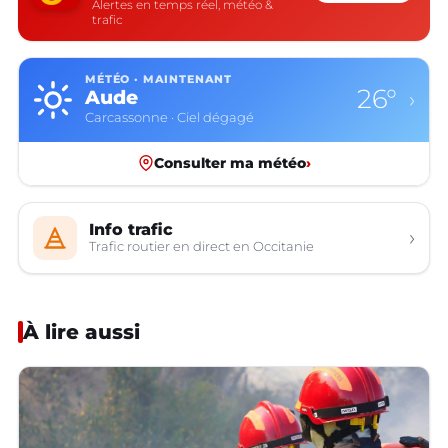
Alertes en temps réel, météo &
trafic
MÉTÉO · MAINTENANT
26°
Aude
›
Carcassonne · Ciel dégagé
Consulter ma météo
›
Info trafic
›
Trafic routier en direct en Occitanie
À lire aussi