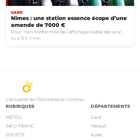
GARD
Nîmes : une station essence écope d’une
amende de 7000 €
Pour "non conformité de l'affichage lisible des prix".
il y a 12 h
1 min
L'actualité de l'Occitanie en continu
RUBRIQUES
DÉPARTEMENTS
MÉTÉO
Gard
INFO TRAFIC
Hérault
SOCIÉTÉ
Aude