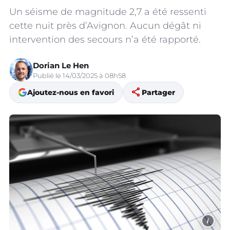
Un séisme de magnitude 2,7 a été ressenti
cette nuit près d’Avignon. Aucun dégât ni
intervention des secours n’a été rapporté.
Dorian Le Hen
Publié le 14/03/2025 à 08h58
share
Ajoutez-nous en favori
Partager
i