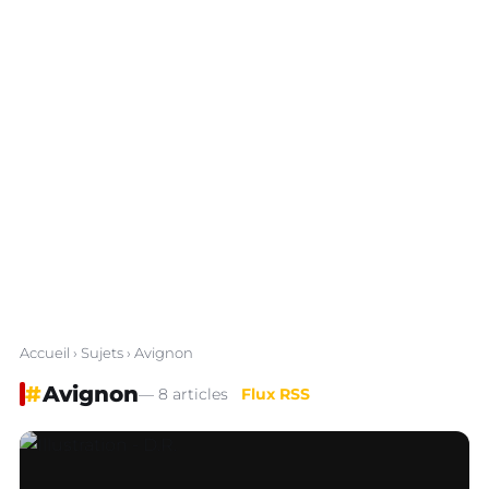
Accueil
›
Sujets
› Avignon
#
Avignon
— 8 articles
Flux RSS