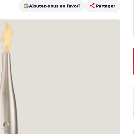
share
Ajoutez-nous en favori
Partager