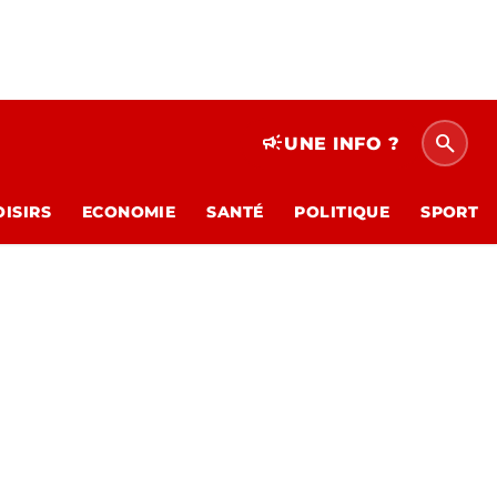
search
campaign
UNE INFO ?
OISIRS
ECONOMIE
SANTÉ
POLITIQUE
SPORT