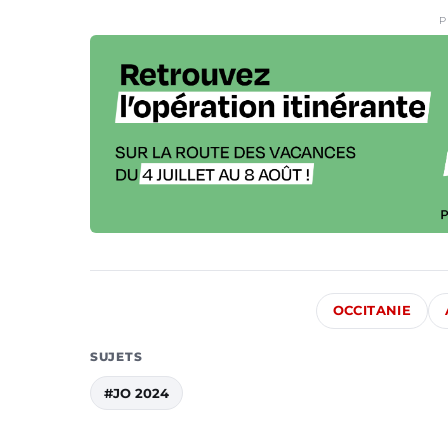
P
OCCITANIE
SUJETS
#JO 2024