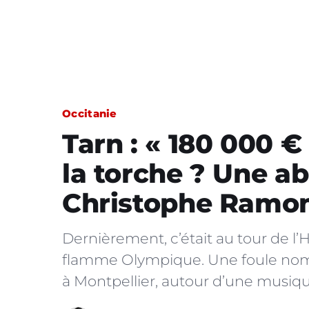
Occitanie
Tarn : « 180 000 €
la torche ? Une abe
Christophe Ramo
Dernièrement, c’était au tour de l’H
flamme Olympique. Une foule nomb
à Montpellier, autour d’une musiqu