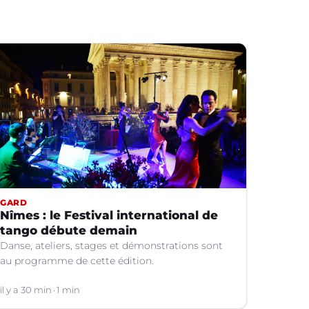
GARD
Nîmes : le Festival international de
tango débute demain
Danse, ateliers, stages et démonstrations sont
au programme de cette édition.
il y a 30 min
1 min