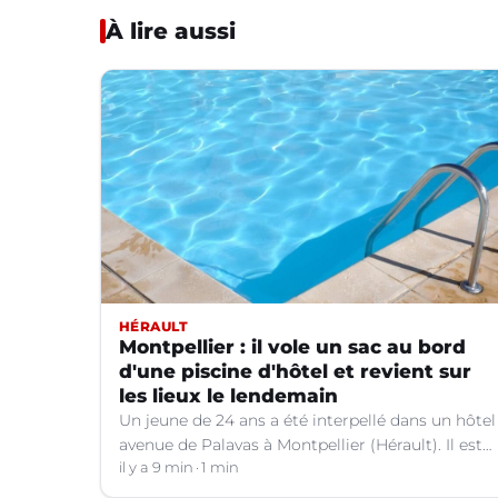
À lire aussi
HÉRAULT
Montpellier : il vole un sac au bord
d'une piscine d'hôtel et revient sur
les lieux le lendemain
Un jeune de 24 ans a été interpellé dans un hôtel
avenue de Palavas à Montpellier (Hérault). Il est
suspecté d'avoir volé le sac d'une cliente.
il y a 9 min
1 min