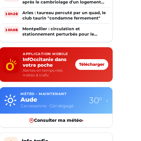
après le cambriolage d'un logement
occupé
Arles : taureau percuté par un quad, le
10h28
club taurin "condamne fermement"
Montpellier : circulation et
10h08
stationnement perturbés pour le
match MHSC - Dijon
APPLICATION MOBILE
InfOccitanie dans
votre poche
Télécharger
Alertes en temps réel,
météo & trafic
MÉTÉO · MAINTENANT
30°
Aude
›
Carcassonne · Ciel dégagé
Consulter ma météo
›