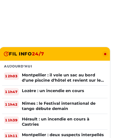
FIL INFO
24/7
AUJOURD'HUI
Montpellier : il vole un sac au bord
12h03
d'une piscine d'hôtel et revient sur les
lieux le lendemain
Lozère : un incendie en cours
11h47
Nîmes : le Festival international de
11h42
tango débute demain
Hérault : un incendie en cours à
11h39
Castries
Montpellier : deux suspects interpellés
11h11