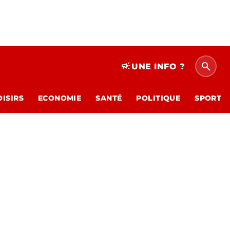
search
campaign
UNE INFO ?
OISIRS
ECONOMIE
SANTÉ
POLITIQUE
SPORT