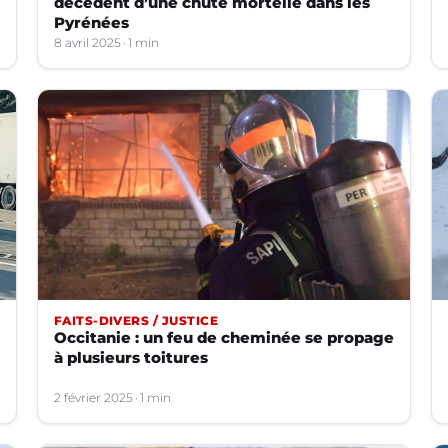
décèdent d’une chute mortelle dans les
Pyrénées
8 avril 2025
1 min
FAITS-DIVERS / JUSTICE
Occitanie : un feu de cheminée se propage
à plusieurs toitures
2 février 2025
1 min