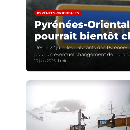
PYRÉNÉES-ORIENTALES
Pyrénées-Oriental
pourrait bientôt 
Dès le 22 juin, les habitants des Pyrénées-
pour un éventuel changement de nom d
16 juin 2026
1 min