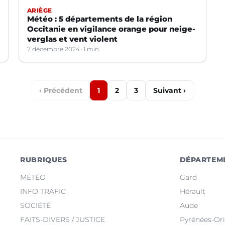
ARIÈGE
Météo : 5 départements de la région
Occitanie en vigilance orange pour neige-
verglas et vent violent
7 décembre 2024
1 min
‹ Précédent
1
2
3
Suivant ›
RUBRIQUES
DÉPARTEM
MÉTÉO
Gard
INFO TRAFIC
Hérault
SOCIÉTÉ
Aude
FAITS-DIVERS / JUSTICE
Pyrénées-Ori