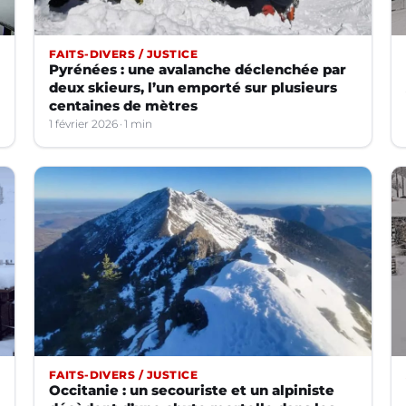
FAITS-DIVERS / JUSTICE
Pyrénées : une avalanche déclenchée par
deux skieurs, l’un emporté sur plusieurs
centaines de mètres
1 février 2026
1 min
FAITS-DIVERS / JUSTICE
Occitanie : un secouriste et un alpiniste