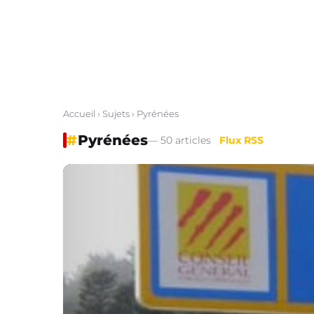
Accueil
›
Sujets
› Pyrénées
#
Pyrénées
— 50 articles
Flux RSS