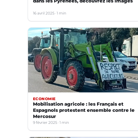
dans les Pyrénées, découvrez les images
16 avril 2025
1 min
ECONOMIE
Mobilisation agricole : les Français et
Espagnols protestent ensemble contre le
Mercosur
9 février 2025
1 min