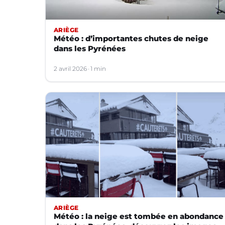
ARIÈGE
Météo : d’importantes chutes de neige
dans les Pyrénées
2 avril 2026
1 min
ARIÈGE
Météo : la neige est tombée en abondance