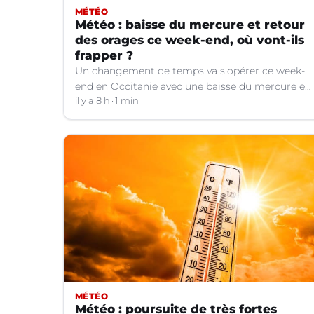
MÉTÉO
Météo : baisse du mercure et retour
des orages ce week-end, où vont-ils
frapper ?
Un changement de temps va s'opérer ce week-
end en Occitanie avec une baisse du mercure et
le retour d'orages dans certains départements.
il y a 8 h
1 min
MÉTÉO
Météo : poursuite de très fortes