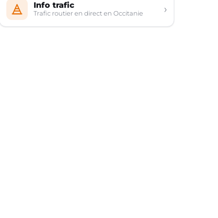
Info trafic
›
Trafic routier en direct en Occitanie