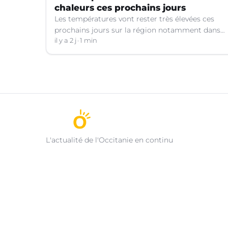
chaleurs ces prochains jours
Les températures vont rester très élevées ces
prochains jours sur la région notamment dans
le Languedoc.
il y a 2 j
1 min
L'actualité de l'Occitanie en continu