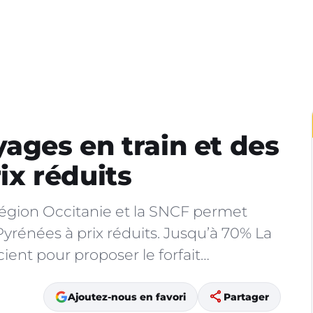
yages en train et des
rix réduits
a Région Occitanie et la SNCF permet
Pyrénées à prix réduits. Jusqu’à 70% La
ient pour proposer le forfait…
share
Ajoutez-nous en favori
Partager