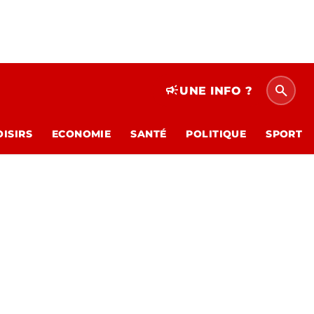
search
campaign
UNE INFO ?
OISIRS
ECONOMIE
SANTÉ
POLITIQUE
SPORT