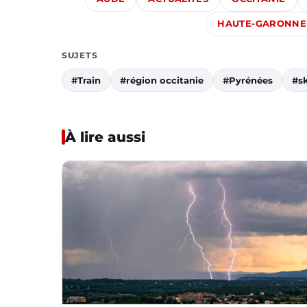
HAUTE-GARONNE
SUJETS
#Train
#région occitanie
#Pyrénées
#sk
À lire aussi