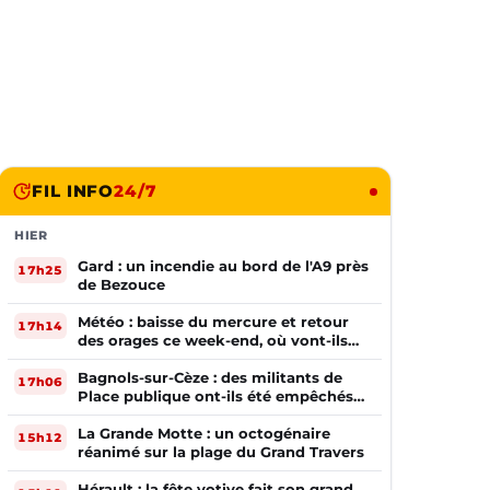
FIL INFO
24/7
HIER
Gard : un incendie au bord de l'A9 près
17h25
de Bezouce
Météo : baisse du mercure et retour
17h14
des orages ce week-end, où vont-ils
frapper ?
Bagnols-sur-Cèze : des militants de
17h06
Place publique ont-ils été empêchés
de tracter par la mairie ?
La Grande Motte : un octogénaire
15h12
réanimé sur la plage du Grand Travers
Hérault : la fête votive fait son grand