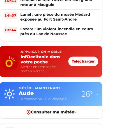
15h11
retour à Mauguio
Lunel : une pièce du musée Médard
14h37
exposée au Fort Saint-André
Lozère : un violent incendie en cours
13h44
près du Lac de Naussac
APPLICATION MOBILE
InfOccitanie dans
votre poche
Télécharger
Alertes en temps réel,
météo & trafic
MÉTÉO · MAINTENANT
26°
Aude
›
Carcassonne · Ciel dégagé
Consulter ma météo
›