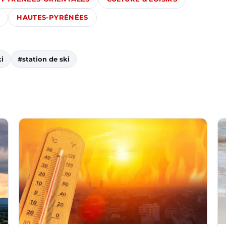
HAUTES-PYRÉNÉES
i
#station de ski