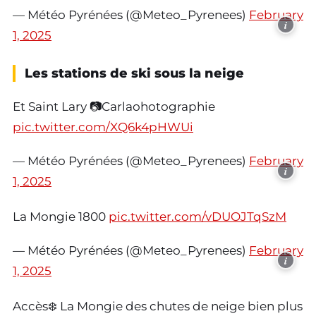
— Météo Pyrénées (@Meteo_Pyrenees)
February
i
1, 2025
Les stations de ski sous la neige
Et Saint Lary 📷Carlaohotographie
pic.twitter.com/XQ6k4pHWUi
— Météo Pyrénées (@Meteo_Pyrenees)
February
i
1, 2025
La Mongie 1800
pic.twitter.com/vDUOJTqSzM
— Météo Pyrénées (@Meteo_Pyrenees)
February
i
1, 2025
Accès❄️ La Mongie des chutes de neige bien plus