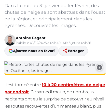
Dans la nuit du 31 janvier au 1er février, des
chutes de neige se sont abattues dans l’ouest
de la région, et principalement dans les
Pyrénées. Découvrez les images.
Antoine Fagant
Publié le 01/02/2025 à 09h49 · Mis à jour à 09h56
share
Ajoutez-nous en favori
Partager
i
Il est tombé entre
10 à 20 centimètres de neige
par endroit
. Ce samedi matin, de nombreux
habitants ont eu la surprise de découvrir au réveil
les routes recouvertes d’un manteau blanc, plus