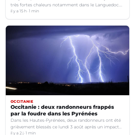
très fortes chaleurs notamment dans le Languedoc.
Jusqu’à quand ?
il y a 15 h
1 min
OCCITANIE
Occitanie : deux randonneurs frappés
par la foudre dans les Pyrénées
Dans les Hautes-Pyrénées, deux randonneurs ont été
grièvement blessés ce lundi 3 août après un impact
de foudre sur le GR 10.
il y a 2 j
1 min