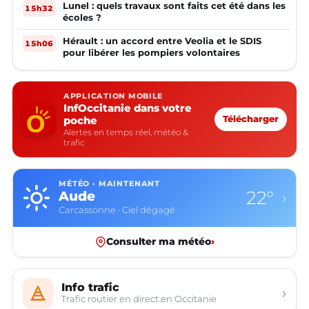
Lunel : quels travaux sont faits cet été dans les
15h32
écoles ?
Hérault : un accord entre Veolia et le SDIS
15h06
pour libérer les pompiers volontaires
APPLICATION MOBILE
InfOccitanie dans votre
poche
Télécharger
Alertes en temps réel, météo &
trafic
MÉTÉO · MAINTENANT
22°
Aude
›
Carcassonne · Ciel dégagé
Consulter ma météo
›
Info trafic
›
Trafic routier en direct en Occitanie