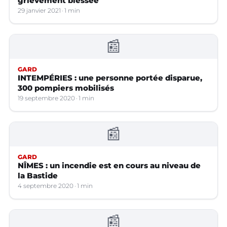
grièvement blessée
29 janvier 2021
1 min
📰
GARD
INTEMPÉRIES : une personne portée disparue,
300 pompiers mobilisés
19 septembre 2020
1 min
📰
GARD
NÎMES : un incendie est en cours au niveau de
la Bastide
4 septembre 2020
1 min
📰