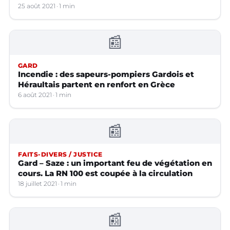
25 août 2021
1 min
📰
GARD
Incendie : des sapeurs-pompiers Gardois et
Héraultais partent en renfort en Grèce
6 août 2021
1 min
📰
FAITS-DIVERS / JUSTICE
Gard – Saze : un important feu de végétation en
cours. La RN 100 est coupée à la circulation
18 juillet 2021
1 min
📰