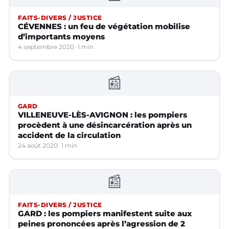
FAITS-DIVERS / JUSTICE
CÉVENNES : un feu de végétation mobilise
d’importants moyens
4 septembre 2020
1 min
📰
GARD
VILLENEUVE-LÈS-AVIGNON : les pompiers
procèdent à une désincarcération après un
accident de la circulation
24 août 2020
1 min
📰
FAITS-DIVERS / JUSTICE
GARD : les pompiers manifestent suite aux
peines prononcées après l’agression de 2