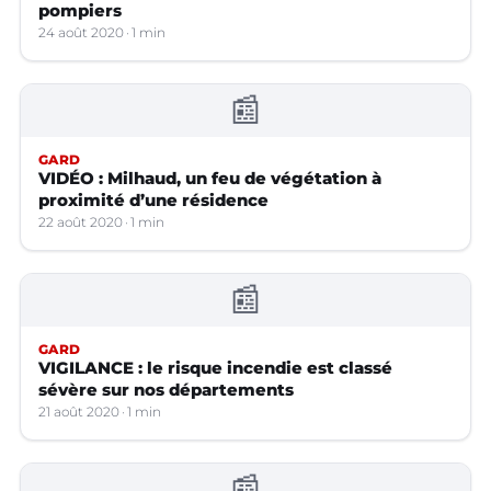
pompiers
24 août 2020
1 min
📰
GARD
VIDÉO : Milhaud, un feu de végétation à
proximité d’une résidence
22 août 2020
1 min
📰
GARD
VIGILANCE : le risque incendie est classé
sévère sur nos départements
21 août 2020
1 min
📰