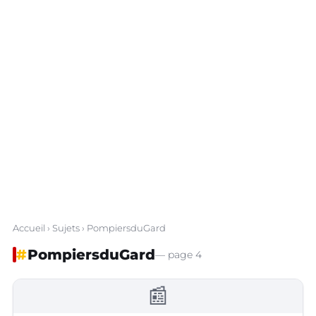
Accueil
›
Sujets
› PompiersduGard
#
PompiersduGard
— page 4
📰