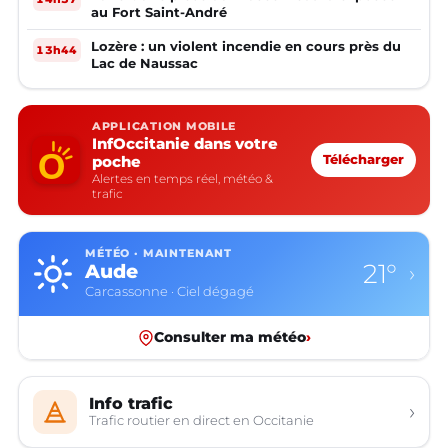
au Fort Saint-André
Lozère : un violent incendie en cours près du
13h44
Lac de Naussac
APPLICATION MOBILE
InfOccitanie dans votre
poche
Télécharger
Alertes en temps réel, météo &
trafic
MÉTÉO · MAINTENANT
21°
Aude
›
Carcassonne · Ciel dégagé
Consulter ma météo
›
Info trafic
›
Trafic routier en direct en Occitanie