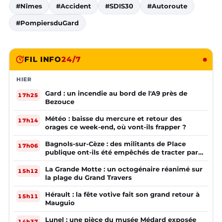
#Nîmes
#Accident
#SDIS30
#Autoroute
#PompiersduGard
FIL INFO
24/7
HIER
Gard : un incendie au bord de l'A9 près de
17h25
Bezouce
Météo : baisse du mercure et retour des
17h14
orages ce week-end, où vont-ils frapper ?
Bagnols-sur-Cèze : des militants de Place
17h06
publique ont-ils été empêchés de tracter par
la mairie ?
La Grande Motte : un octogénaire réanimé sur
15h12
la plage du Grand Travers
Hérault : la fête votive fait son grand retour à
15h11
Mauguio
Lunel : une pièce du musée Médard exposée
14h37