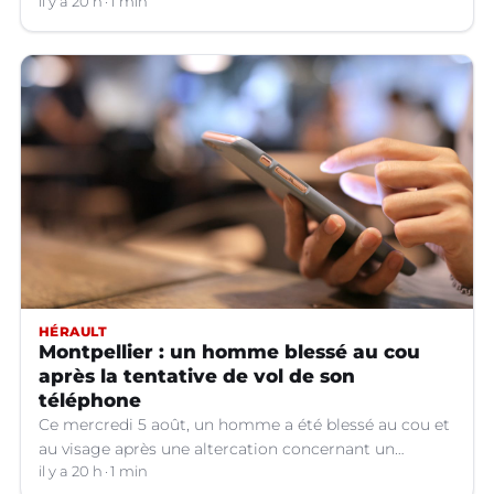
hors service à Nîmes (Gard).
il y a 20 h
1 min
HÉRAULT
Montpellier : un homme blessé au cou
après la tentative de vol de son
téléphone
Ce mercredi 5 août, un homme a été blessé au cou et
au visage après une altercation concernant un
téléphone portable à Montpellier (Hérault).
il y a 20 h
1 min