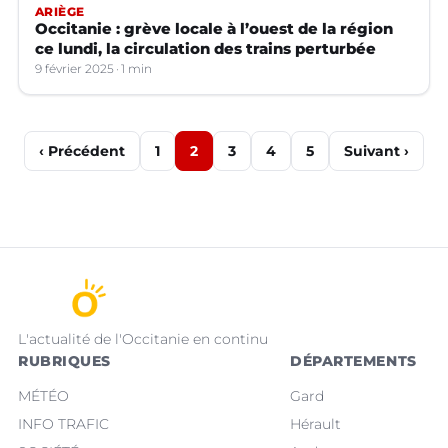
ARIÈGE
Occitanie : grève locale à l’ouest de la région
ce lundi, la circulation des trains perturbée
9 février 2025
1 min
‹ Précédent
1
2
3
4
5
Suivant ›
L'actualité de l'Occitanie en continu
RUBRIQUES
DÉPARTEMENTS
MÉTÉO
Gard
INFO TRAFIC
Hérault