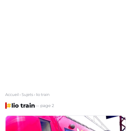
Accueil
›
Sujets
› lio train
#
lio train
— page 2