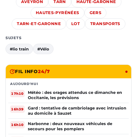
AVEYRON
TARN
HAUTE-GARONNE
HAUTES-PYRÉNÉES
GERS
TARN-ET-GARONNE
LOT
TRANSPORTS
SUJETS
#lio train
#Vélo
FIL INFO
24/7
AUJOURD'HUI
Météo : des orages attendus ce dimanche en
17h10
Occitanie, les prévisions
Gard : tentative de cambriolage avec intrusion
16h39
au domicile à Sauzet
Narbonne : deux nouveaux véhicules de
16h10
secours pour les pompiers