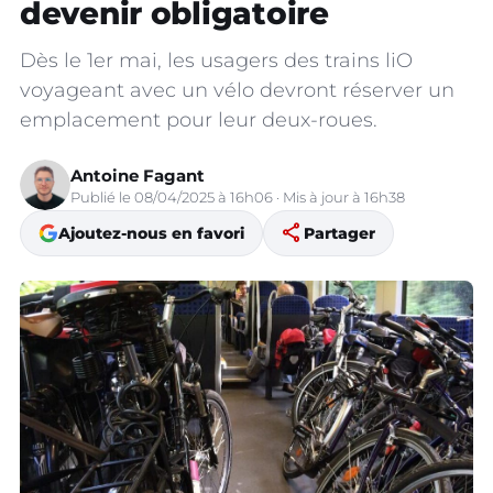
devenir obligatoire
Dès le 1er mai, les usagers des trains liO
voyageant avec un vélo devront réserver un
emplacement pour leur deux-roues.
Antoine Fagant
Publié le 08/04/2025 à 16h06 · Mis à jour à 16h38
share
Ajoutez-nous en favori
Partager