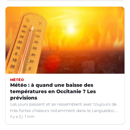
MÉTÉO
Météo : à quand une baisse des
températures en Occitanie ? Les
prévisions
Les jours passent et se ressemblent avec toujours de
très fortes chaleurs notamment dans le Languedoc.
Jusqu’à quand ?
il y a 2 j
1 min