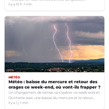
il y a 10 h
1 min
MÉTÉO
Météo : baisse du mercure et retour des
orages ce week-end, où vont-ils frapper ?
Un changement de temps va s'opérer ce week-end en
Occitanie avec une baisse du mercure et le retour
d'orages dans certains départements.
il y a 1 j
1 min