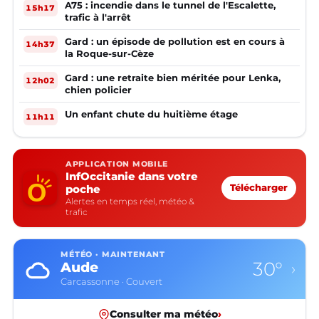
A75 : incendie dans le tunnel de l'Escalette,
15h17
trafic à l'arrêt
Gard : un épisode de pollution est en cours à
14h37
la Roque-sur-Cèze
Gard : une retraite bien méritée pour Lenka,
12h02
chien policier
Un enfant chute du huitième étage
11h11
APPLICATION MOBILE
InfOccitanie dans votre
poche
Télécharger
Alertes en temps réel, météo &
trafic
MÉTÉO · MAINTENANT
30°
Aude
›
Carcassonne · Couvert
Consulter ma météo
›