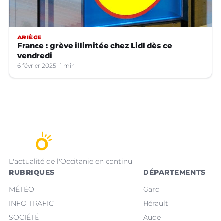
ARIÈGE
France : grève illimitée chez Lidl dès ce
vendredi
6 février 2025
1 min
L'actualité de l'Occitanie en continu
RUBRIQUES
DÉPARTEMENTS
MÉTÉO
Gard
INFO TRAFIC
Hérault
SOCIÉTÉ
Aude