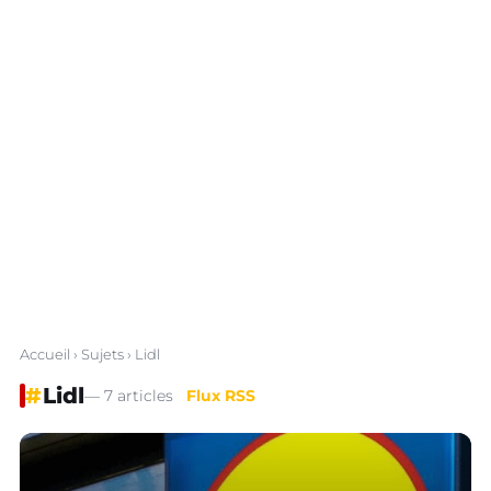
Accueil
›
Sujets
› Lidl
#
Lidl
— 7 articles
Flux RSS