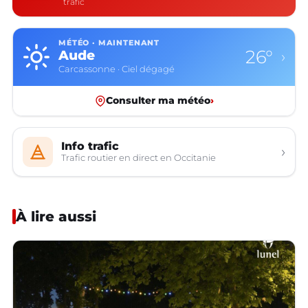
trafic
MÉTÉO · MAINTENANT
26°
Aude
›
Carcassonne · Ciel dégagé
Consulter ma météo
›
Info trafic
›
Trafic routier en direct en Occitanie
À lire aussi