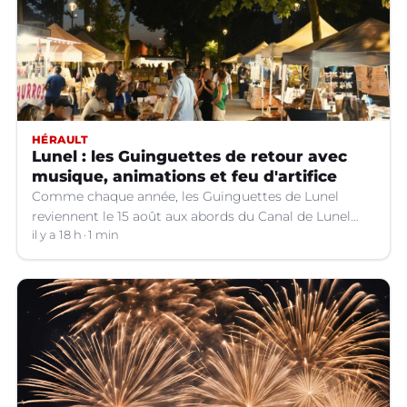
HÉRAULT
Lunel : les Guinguettes de retour avec
musique, animations et feu d'artifice
Comme chaque année, les Guinguettes de Lunel
reviennent le 15 août aux abords du Canal de Lunel
(Hérault).
il y a 18 h
1 min