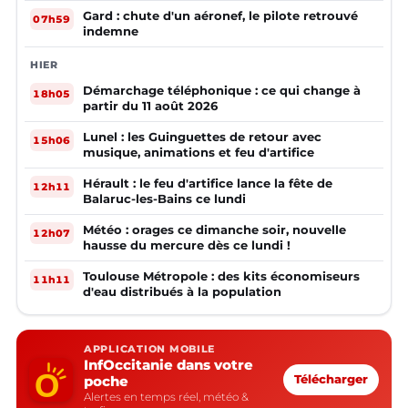
Gard : chute d'un aéronef, le pilote retrouvé
07h59
indemne
HIER
Démarchage téléphonique : ce qui change à
18h05
partir du 11 août 2026
Lunel : les Guinguettes de retour avec
15h06
musique, animations et feu d'artifice
Hérault : le feu d'artifice lance la fête de
12h11
Balaruc-les-Bains ce lundi
Météo : orages ce dimanche soir, nouvelle
12h07
hausse du mercure dès ce lundi !
Toulouse Métropole : des kits économiseurs
11h11
d'eau distribués à la population
APPLICATION MOBILE
InfOccitanie dans votre
poche
Télécharger
Alertes en temps réel, météo &