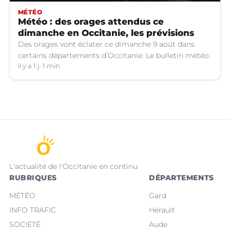
MÉTÉO
Météo : des orages attendus ce
dimanche en Occitanie, les prévisions
Des orages vont éclater ce dimanche 9 août dans
certains départements d’Occitanie. Le bulletin météo.
il y a 1 j
1 min
L'actualité de l'Occitanie en continu
RUBRIQUES
DÉPARTEMENTS
MÉTÉO
Gard
INFO TRAFIC
Hérault
SOCIÉTÉ
Aude