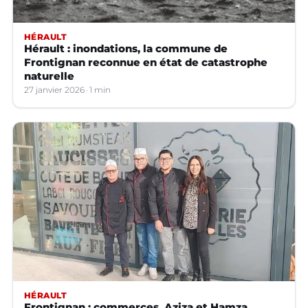
HÉRAULT
Hérault : inondations, la commune de
Frontignan reconnue en état de catastrophe
naturelle
27 janvier 2026
1 min
HÉRAULT
Frontignan : commerces, Aziza et Hamza