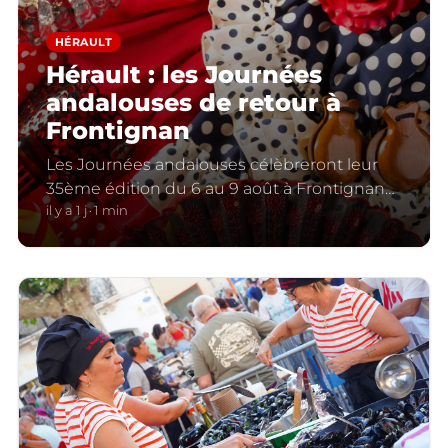
HÉRAULT
Hérault : les Journées
andalouses de retour à
Frontignan
Les Journées andalouses célèbreront leur
35ème édition du 6 au 9 août à Frontignan
(Hérault).
il y a 1 j
1 min