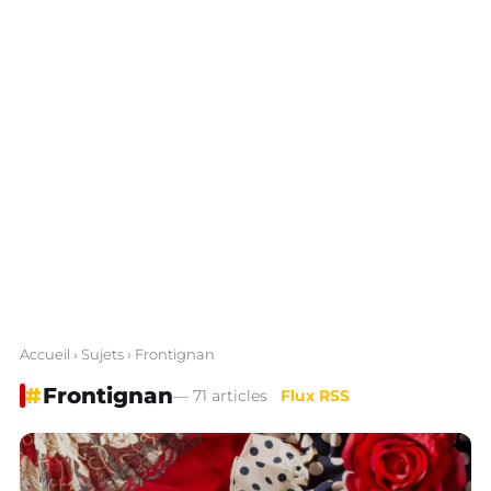
Accueil
›
Sujets
› Frontignan
#
Frontignan
— 71 articles
Flux RSS