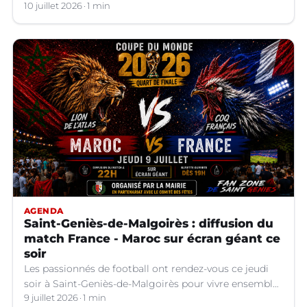
10 juillet 2026
1 min
AGENDA
Saint-Geniès-de-Malgoirès : diffusion du
match France - Maroc sur écran géant ce
soir
Les passionnés de football ont rendez-vous ce jeudi
soir à Saint-Geniès-de-Malgoirès pour vivre ensemble
l'un des temps forts de la Coupe du Monde 2026.
9 juillet 2026
1 min