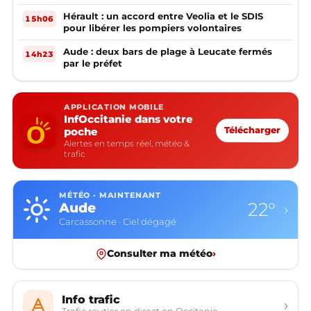
Hérault : un accord entre Veolia et le SDIS
15h06
pour libérer les pompiers volontaires
Aude : deux bars de plage à Leucate fermés
14h23
par le préfet
APPLICATION MOBILE
InfOccitanie dans votre
poche
Télécharger
Alertes en temps réel, météo &
trafic
MÉTÉO · MAINTENANT
22°
Aude
›
Carcassonne · Ciel dégagé
Consulter ma météo
›
Info trafic
›