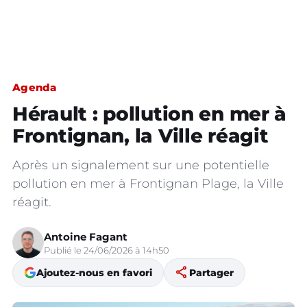
Agenda
Hérault : pollution en mer à
Frontignan, la Ville réagit
Après un signalement sur une potentielle
pollution en mer à Frontignan Plage, la Ville
réagit.
Antoine Fagant
Publié le 24/06/2026 à 14h50
share
Ajoutez-nous en favori
Partager