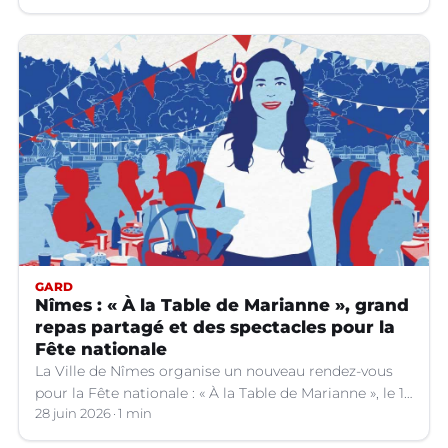
GARD
Nîmes : « À la Table de Marianne », grand
repas partagé et des spectacles pour la
Fête nationale
La Ville de Nîmes organise un nouveau rendez-vous
pour la Fête nationale : « À la Table de Marianne », le 13
juillet prochain.
28 juin 2026
1 min