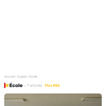
Accueil
›
Sujets
› École
#
École
— 7 articles
Flux RSS