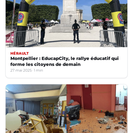
HÉRAULT
Montpellier : EducapCity, le rallye éducatif qui
forme les citoyens de demain
27 mai 2025
1 min