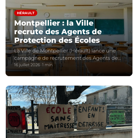
HÉRAULT
Montpellier : la Ville
recrute des Agents de
Protection des Écoles
La Ville de Montpellier (Hérault) lance une
campagne de recrutement des Agents de
Protection des Écoles.
16 juillet 2026
1 min