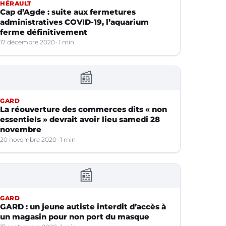
HÉRAULT
Cap d’Agde : suite aux fermetures
administratives COVID-19, l’aquarium
ferme définitivement
17 décembre 2020
1 min
📰
GARD
La réouverture des commerces dits « non
essentiels » devrait avoir lieu samedi 28
novembre
20 novembre 2020
1 min
📰
GARD
GARD : un jeune autiste interdit d’accès à
un magasin pour non port du masque