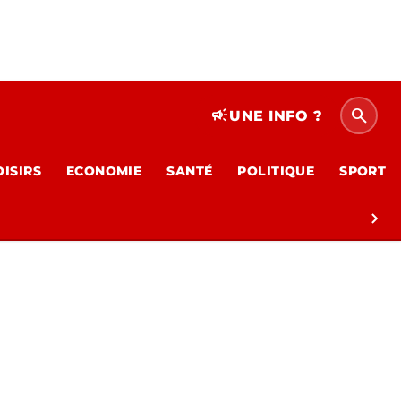
search
campaign
UNE INFO ?
OISIRS
ECONOMIE
SANTÉ
POLITIQUE
SPORT
chevron_right