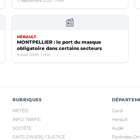
17 septembre 2020
1 min
📰
HÉRAULT
MONTPELLIER : le port du masque
obligatoire dans certains secteurs
9 août 2020
1 min
RUBRIQUES
DÉPARTEM
MÉTÉO
Gard
INFO TRAFIC
Hérault
SOCIÉTÉ
Aude
FAITS-DIVERS / JUSTICE
Pyrénées-Ori