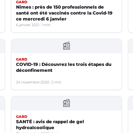
GARD
Nîmes : près de 150 professionnels de
santé ont été vaccinés contre la Covid-19
ce mercredi 6 janvier
6 janvier 2021
1 min
📰
GARD
COVID-19 : Découvrez les trois étapes du
déconfinement
24 novembre 2020
2 min
📰
GARD
SANTÉ : avis de rappel de gel
hydroalcoolique