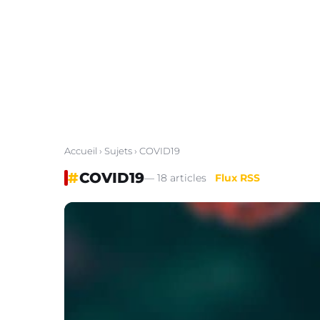
Accueil
›
Sujets
› COVID19
#
COVID19
— 18 articles
Flux RSS