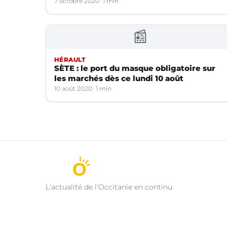
7 octobre 2020
1 min
📰
HÉRAULT
SÈTE : le port du masque obligatoire sur
les marchés dès ce lundi 10 août
10 août 2020
1 min
L'actualité de l'Occitanie en continu