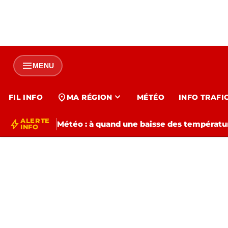
menu
MENU
expand_more
location_on
FIL INFO
MA RÉGION
MÉTÉO
INFO TRAFI
ALERTE
bolt
Météo : à quand une baisse des températur
INFO