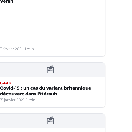
Véran
11 février 2021
1 min
📰
GARD
Covid-19 : un cas du variant britannique
découvert dans l’Hérault
15 janvier 2021
1 min
📰