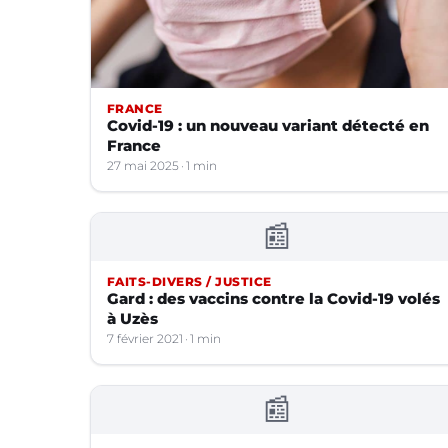
FRANCE
Covid-19 : un nouveau variant détecté en
France
27 mai 2025
1 min
📰
FAITS-DIVERS / JUSTICE
Gard : des vaccins contre la Covid-19 volés
à Uzès
7 février 2021
1 min
📰