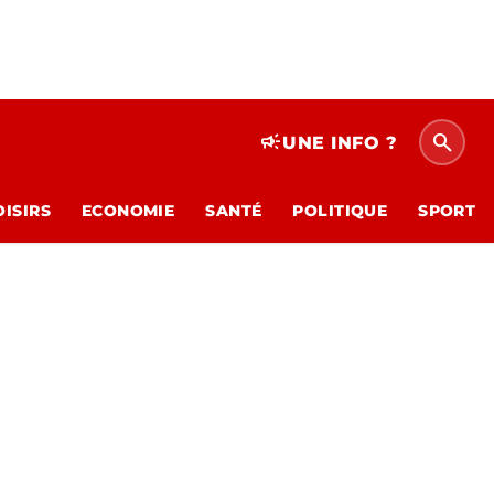
search
campaign
UNE INFO ?
OISIRS
ECONOMIE
SANTÉ
POLITIQUE
SPORT