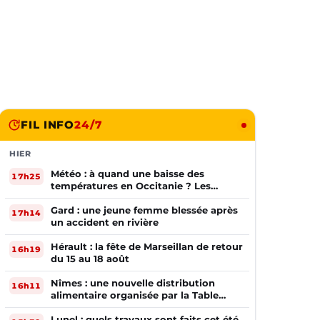
FIL INFO
24/7
HIER
Météo : à quand une baisse des
17h25
températures en Occitanie ? Les
prévisions
Gard : une jeune femme blessée après
17h14
un accident en rivière
Hérault : la fête de Marseillan de retour
16h19
du 15 au 18 août
Nîmes : une nouvelle distribution
16h11
alimentaire organisée par la Table
Ouverte
Lunel : quels travaux sont faits cet été