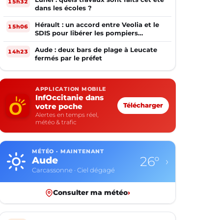
15h32
dans les écoles ?
Hérault : un accord entre Veolia et le
15h06
SDIS pour libérer les pompiers
volontaires
Aude : deux bars de plage à Leucate
14h23
fermés par le préfet
APPLICATION MOBILE
InfOccitanie dans
votre poche
Télécharger
Alertes en temps réel,
météo & trafic
MÉTÉO · MAINTENANT
26°
Aude
›
Carcassonne · Ciel dégagé
Consulter ma météo
›