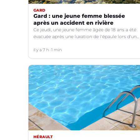
GARD
Gard : une jeune femme blessée
après un accident en rivière
Ce jeudi, une jeune femme âgée de 18 ans a été
évacuée après une luxation de l'épaule lors d'un
plongeon dans une rivière à Saint-André-de-
Valborgne (Gard).
il y a 7 h
1 min
HÉRAULT