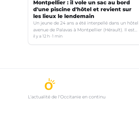
Montpellier : il vole un sac au bord
d'une piscine d'hôtel et revient sur
les lieux le lendemain
Un jeune de 24 ans a été interpellé dans un hôtel
avenue de Palavas à Montpellier (Hérault). Il est
suspecté d'avoir volé le sac d'une cliente.
il y a 12 h
1 min
L'actualité de l'Occitanie en continu