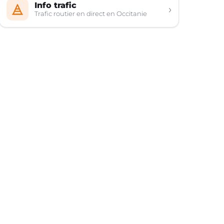
Info trafic
›
Trafic routier en direct en Occitanie