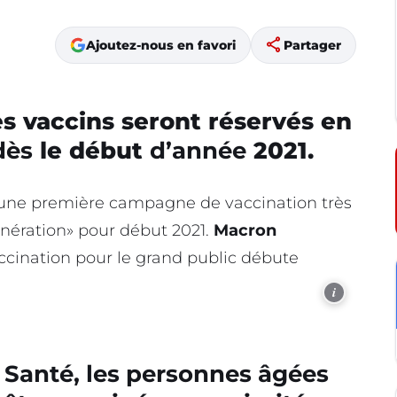
share
Ajoutez-nous en favori
Partager
les vaccins seront réservés en
dès
le début
d’année
2021.
 «une première campagne de vaccination très
énération» pour début 2021.
Macron
cination pour le grand public débute
i
 Santé, les personnes âgées