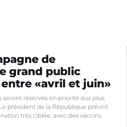
ampagne de
le grand public
 entre «avril et juin»
 seront réservés en priorité aux plus
 Le président de la République prévoit
tion très ciblée, avec des vaccins