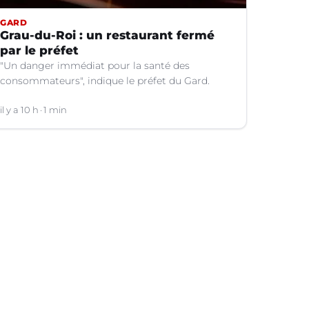
GARD
Grau-du-Roi : un restaurant fermé
par le préfet
"Un danger immédiat pour la santé des
consommateurs", indique le préfet du Gard.
il y a 10 h
1 min