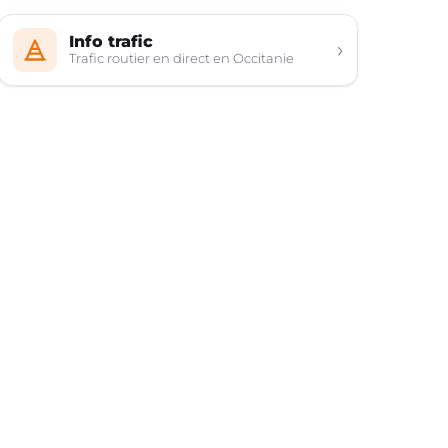
Info trafic
›
Trafic routier en direct en Occitanie