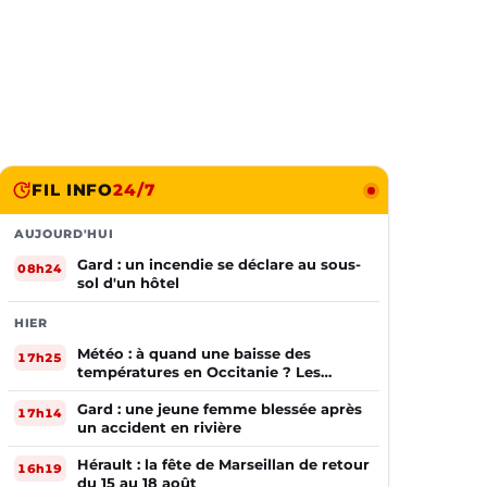
FIL INFO
24/7
AUJOURD'HUI
Gard : un incendie se déclare au sous-
08h24
sol d'un hôtel
HIER
Météo : à quand une baisse des
17h25
températures en Occitanie ? Les
prévisions
Gard : une jeune femme blessée après
17h14
un accident en rivière
Hérault : la fête de Marseillan de retour
16h19
du 15 au 18 août