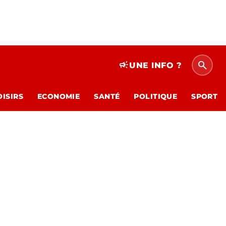
search
campaign
UNE INFO ?
OISIRS
ECONOMIE
SANTÉ
POLITIQUE
SPORT