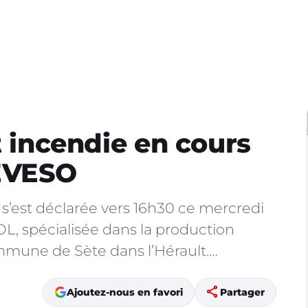
t incendie en cours
SEVESO
 s’est déclarée vers 16h30 ce mercredi
POL, spécialisée dans la production
ommune de Sète dans l’Hérault.…
share
Ajoutez-nous en favori
Partager