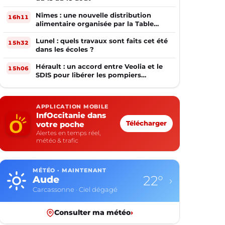
Nîmes : une nouvelle distribution
16h11
alimentaire organisée par la Table
Ouverte
Lunel : quels travaux sont faits cet été
15h32
dans les écoles ?
Hérault : un accord entre Veolia et le
15h06
SDIS pour libérer les pompiers
volontaires
APPLICATION MOBILE
InfOccitanie dans
votre poche
Télécharger
Alertes en temps réel,
météo & trafic
MÉTÉO · MAINTENANT
22°
Aude
›
Carcassonne · Ciel dégagé
Consulter ma météo
›