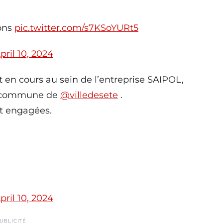
ions
pic.twitter.com/s7KSoYURt5
pril 10, 2024
t en cours au sein de l’entreprise SAIPOL,
la commune de
@villedesete
.
nt engagées.
pril 10, 2024
UBLICITÉ