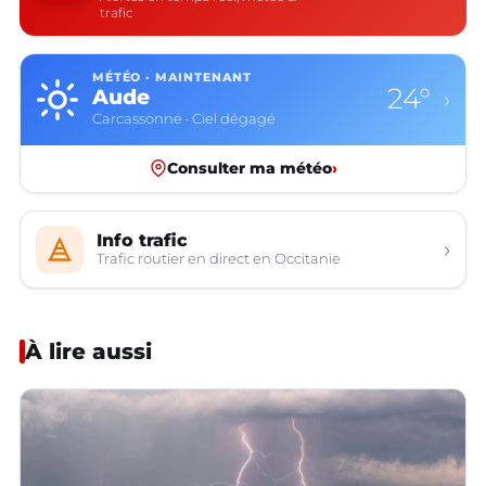
trafic
MÉTÉO · MAINTENANT
24°
Aude
›
Carcassonne · Ciel dégagé
Consulter ma météo
›
Info trafic
›
Trafic routier en direct en Occitanie
À lire aussi