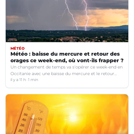
MÉTÉO
Météo : baisse du mercure et retour des
orages ce week-end, où vont-ils frapper ?
Un changement de temps va s'opérer ce week-end en
Occitanie avec une baisse du mercure et le retour
d'orages dans certains départements.
il y a 11 h
1 min