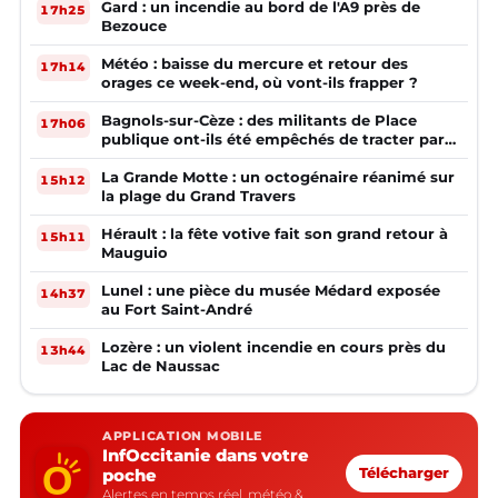
Gard : un incendie au bord de l'A9 près de
17h25
Bezouce
Météo : baisse du mercure et retour des
17h14
orages ce week-end, où vont-ils frapper ?
Bagnols-sur-Cèze : des militants de Place
17h06
publique ont-ils été empêchés de tracter par
la mairie ?
La Grande Motte : un octogénaire réanimé sur
15h12
la plage du Grand Travers
Hérault : la fête votive fait son grand retour à
15h11
Mauguio
Lunel : une pièce du musée Médard exposée
14h37
au Fort Saint-André
Lozère : un violent incendie en cours près du
13h44
Lac de Naussac
APPLICATION MOBILE
InfOccitanie dans votre
poche
Télécharger
Alertes en temps réel, météo &