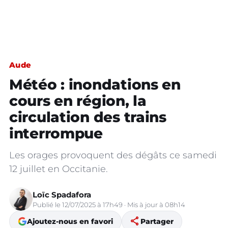
Aude
Météo : inondations en
cours en région, la
circulation des trains
interrompue
Les orages provoquent des dégâts ce samedi
12 juillet en Occitanie.
Loïc Spadafora
Publié le 12/07/2025 à 17h49 · Mis à jour à 08h14
share
Ajoutez-nous en favori
Partager