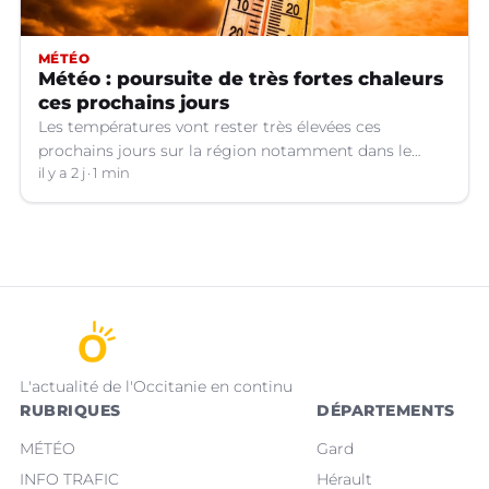
MÉTÉO
Météo : poursuite de très fortes chaleurs
ces prochains jours
Les températures vont rester très élevées ces
prochains jours sur la région notamment dans le
Languedoc.
il y a 2 j
1 min
L'actualité de l'Occitanie en continu
RUBRIQUES
DÉPARTEMENTS
MÉTÉO
Gard
INFO TRAFIC
Hérault