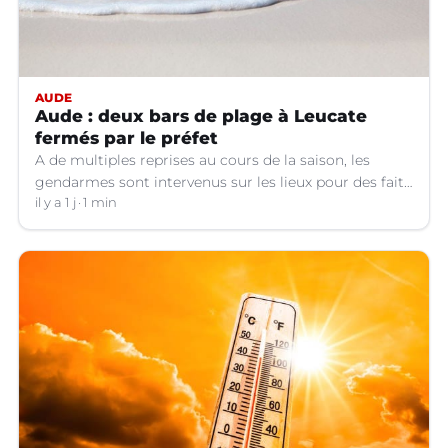
AUDE
Aude : deux bars de plage à Leucate
fermés par le préfet
A de multiples reprises au cours de la saison, les
gendarmes sont intervenus sur les lieux pour des faits
de violences, de consommation d'alcool, de rixes, de
il y a 1 j
1 min
tapage, de stationnement...