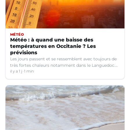
MÉTÉO
Météo : à quand une baisse des
températures en Occitanie ? Les
prévisions
Les jours passent et se ressemblent avec toujours de
très fortes chaleurs notamment dans le Languedoc.
Jusqu’à quand ?
il y a 1 j
1 min