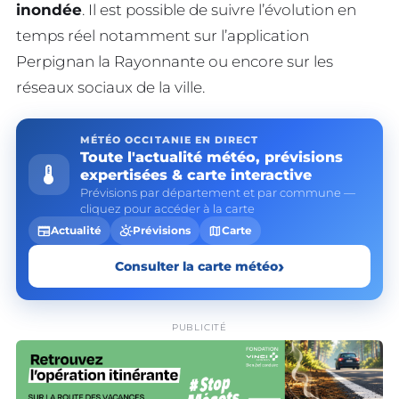
inondée
. Il est possible de suivre l’évolution en
temps réel notamment sur l’application
Perpignan la Rayonnante ou encore sur les
réseaux sociaux de la ville.
MÉTÉO OCCITANIE EN DIRECT
Toute l'actualité météo, prévisions
device_thermostat
expertisées & carte interactive
Prévisions par département et par commune —
cliquez pour accéder à la carte
newspaper
partly_cloudy_day
map
Actualité
Prévisions
Carte
›
Consulter la carte météo
PUBLICITÉ