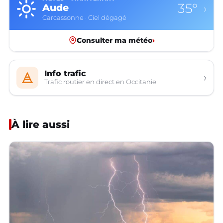
35°
Aude
›
Carcassonne · Ciel dégagé
Consulter ma météo
›
Info trafic
›
Trafic routier en direct en Occitanie
À lire aussi