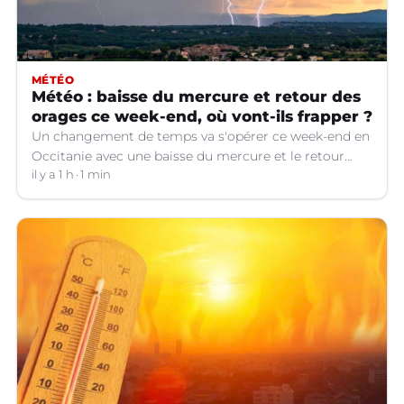
MÉTÉO
Météo : baisse du mercure et retour des
orages ce week-end, où vont-ils frapper ?
Un changement de temps va s'opérer ce week-end en
Occitanie avec une baisse du mercure et le retour
d'orages dans certains départements.
il y a 1 h
1 min