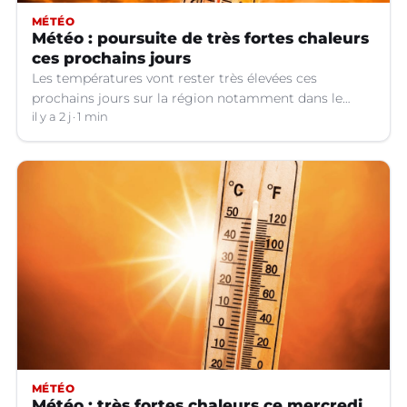
MÉTÉO
Météo : poursuite de très fortes chaleurs
ces prochains jours
Les températures vont rester très élevées ces
prochains jours sur la région notamment dans le
Languedoc.
il y a 2 j
1 min
MÉTÉO
Météo : très fortes chaleurs ce mercredi,