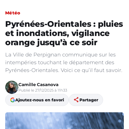
Météo
Pyrénées-Orientales : pluies
et inondations, vigilance
orange jusqu’à ce soir
La Ville de Perpignan communique sur les
intempéries touchant le département des
Pyrénées-Orientales. Voici ce qu’il faut savoir.
Camille Casanova
Publié le 27/12/2025 à 11h33
share
Ajoutez-nous en favori
Partager