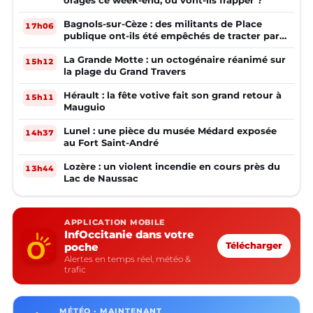
Bagnols-sur-Cèze : des militants de Place
17h06
publique ont-ils été empêchés de tracter par
la mairie ?
La Grande Motte : un octogénaire réanimé sur
15h12
la plage du Grand Travers
Hérault : la fête votive fait son grand retour à
15h11
Mauguio
Lunel : une pièce du musée Médard exposée
14h37
au Fort Saint-André
Lozère : un violent incendie en cours près du
13h44
Lac de Naussac
APPLICATION MOBILE
InfOccitanie dans votre
poche
Télécharger
Alertes en temps réel, météo &
trafic
MÉTÉO · MAINTENANT