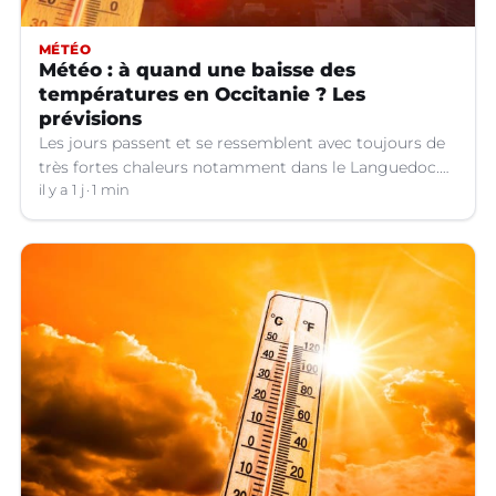
MÉTÉO
Météo : à quand une baisse des
températures en Occitanie ? Les
prévisions
Les jours passent et se ressemblent avec toujours de
très fortes chaleurs notamment dans le Languedoc.
Jusqu’à quand ?
il y a 1 j
1 min