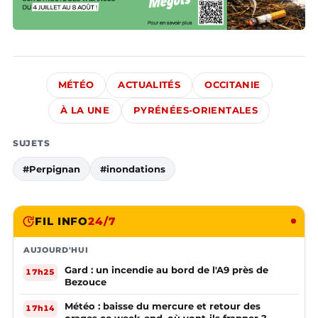
MÉTÉO
ACTUALITÉS
OCCITANIE
À LA UNE
PYRÉNÉES-ORIENTALES
SUJETS
#Perpignan
#inondations
FIL INFO
24/7
AUJOURD'HUI
Gard : un incendie au bord de l'A9 près de
17h25
Bezouce
Météo : baisse du mercure et retour des
17h14
orages ce week-end, où vont-ils frapper ?