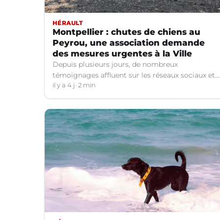
HÉRAULT
Montpellier : chutes de chiens au
Peyrou, une association demande
des mesures urgentes à la Ville
Depuis plusieurs jours, de nombreux
témoignages affluent sur les réseaux sociaux et
dans la presse relatant des chutes de chiens
il y a 4 j
2 min
depuis la terrasse basse du Peyrou à Montpellier.
Une association interpelle la Ville pour
demander des mesures urgentes