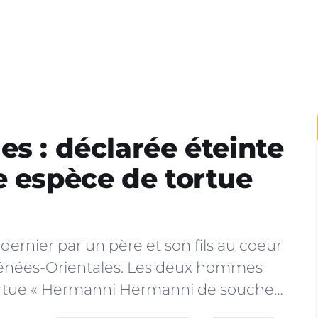
es : déclarée éteinte
e espèce de tortue
 dernier par un père et son fils au coeur
yrénées-Orientales. Les deux hommes
ortue « Hermanni Hermanni de souche…