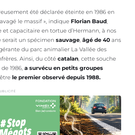
reusement été déclarée éteinte en 1986 en
ravagé le massif », indique
Florian Baud
,
e et capacitaire en tortue d’Hermann, à nos
ue serait un spécimen
sauvage
,
âgé de 40
ans
gérante du parc animalier La Vallée des
frères. Ainsi, du côté
catalan
, cette souche
 de 1986,
a survécu en petits groupes
être
le premier observé depuis 1988.
UBLICITÉ