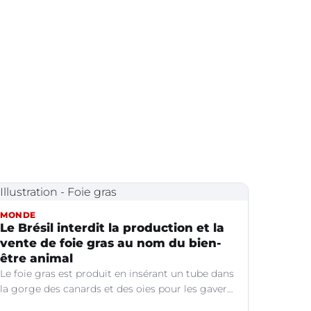
MONDE
Le Brésil interdit la production et la
vente de foie gras au nom du bien-
être animal
Le foie gras est produit en insérant un tube dans
la gorge des canards et des oies pour les gaver
de grandes quantités de nourriture, ce qui