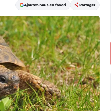
share
Ajoutez-nous en favori
Partager