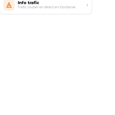
Info trafic
›
Trafic routier en direct en Occitanie