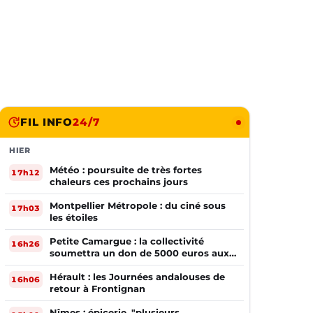
FIL INFO
24/7
HIER
Météo : poursuite de très fortes
17h12
chaleurs ces prochains jours
Montpellier Métropole : du ciné sous
17h03
les étoiles
Petite Camargue : la collectivité
16h26
soumettra un don de 5000 euros aux
sinistrés de la Gironde
Hérault : les Journées andalouses de
16h06
retour à Frontignan
Nîmes : épicerie, "plusieurs