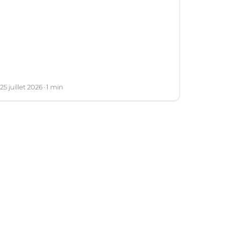
provoque une hypertrophie rapide du foie,
organe dont on tire le produit.
25 juillet 2026
1 min