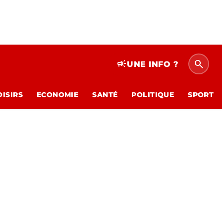
search
campaign
UNE INFO ?
OISIRS
ECONOMIE
SANTÉ
POLITIQUE
SPORT