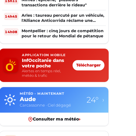
15h11
transactions derrière le rideau"
Arles : taureau percuté par un véhicule,
14h45
l'Alliance Anticorrida réclame une
enquête
Montpellier : cinq jours de compétition
14h08
pour le retour du Mondial de pétanque
APPLICATION MOBILE
InfOccitanie dans
votre poche
Télécharger
Alertes en temps réel,
météo & trafic
MÉTÉO · MAINTENANT
24°
Aude
›
Carcassonne · Ciel dégagé
Consulter ma météo
›