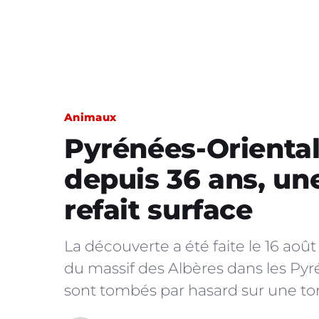
Animaux
Pyrénées-Oriental
depuis 36 ans, un
refait surface
La découverte a été faite le 16 août
du massif des Albères dans les P
sont tombés par hasard sur une t