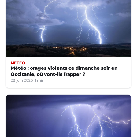
MÉTÉO
Météo : orages violents ce dimanche soir en
Occitanie, où vont-ils frapper ?
28 juin 2026
1 min