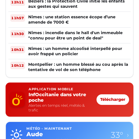
Béziers : la Protection Civile initie les enfants
12h11
aux gestes qui sauvent
Nîmes : une station essence écope d’une
11h57
amende de 7000 €
Nîmes : incendie dans le hall d'un immeuble
11h30
"connu pour être un point de deal"
Nîmes : un homme alcoolisé interpellé pour
10h31
avoir frappé un policier
Montpellier : un homme blessé au cou après la
10h12
tentative de vol de son téléphone
APPLICATION MOBILE
InfOccitanie dans votre
poche
Télécharger
Alertes en temps réel, météo &
trafic
MÉTÉO · MAINTENANT
33°
Aude
›