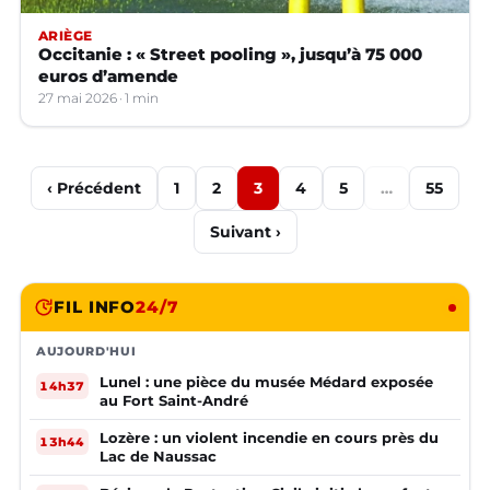
ARIÈGE
Occitanie : « Street pooling », jusqu’à 75 000
euros d’amende
27 mai 2026
1 min
‹ Précédent
1
2
3
4
5
…
55
Suivant ›
FIL INFO
24/7
AUJOURD'HUI
Lunel : une pièce du musée Médard exposée
14h37
au Fort Saint-André
Lozère : un violent incendie en cours près du
13h44
Lac de Naussac