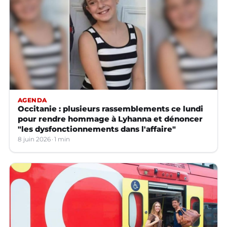
AGENDA
Occitanie : plusieurs rassemblements ce lundi
pour rendre hommage à Lyhanna et dénoncer
"les dysfonctionnements dans l'affaire"
8 juin 2026
1 min