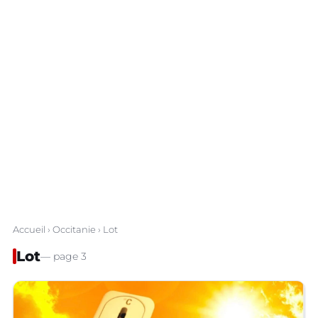
Accueil
›
Occitanie
› Lot
Lot
— page 3