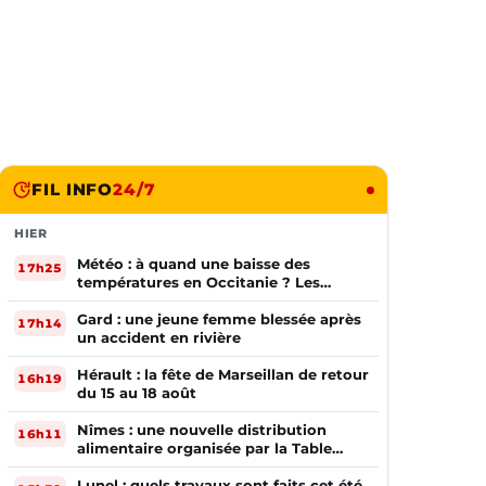
FIL INFO
24/7
HIER
Météo : à quand une baisse des
17h25
températures en Occitanie ? Les
prévisions
Gard : une jeune femme blessée après
17h14
un accident en rivière
Hérault : la fête de Marseillan de retour
16h19
du 15 au 18 août
Nîmes : une nouvelle distribution
16h11
alimentaire organisée par la Table
Ouverte
Lunel : quels travaux sont faits cet été