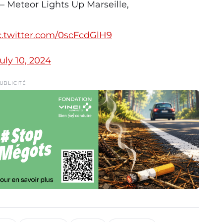
 – Meteor Lights Up Marseille,
c.twitter.com/0scFcdGlH9
uly 10, 2024
UBLICITÉ