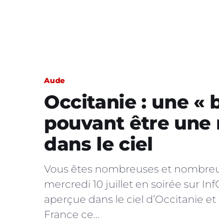
Aude
Occitanie : une « 
pouvant être une
dans le ciel
Vous êtes nombreuses et nombreux 
mercredi 10 juillet en soirée sur In
aperçue dans le ciel d’Occitanie et
France ce…