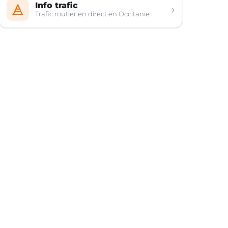
Info trafic
›
Trafic routier en direct en Occitanie