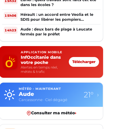
15h32
dans les écoles ?
Hérault : un accord entre Veolia et le
15h06
SDIS pour libérer les pompiers
volontaires
Aude : deux bars de plage à Leucate
14h23
fermés par le préfet
APPLICATION MOBILE
InfOccitanie dans
votre poche
Télécharger
Alertes en temps réel,
météo & trafic
MÉTÉO · MAINTENANT
21°
Aude
›
Carcassonne · Ciel dégagé
Consulter ma météo
›