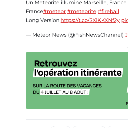
Un Meteorite illumine Marseille, France
France
#meteor
#meteorite
#fireball
Long Version:
https://t.co/SXiKKXNf2y
pi
— Meteor News (@FishNewsChannel)
J
P