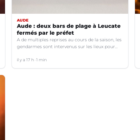
AUDE
Aude : deux bars de plage à Leucate
fermés par le préfet
A de multiples reprises au cours de la saison, les
gendarmes sont intervenus sur les lieux pour
des faits de violences, de consommation
d'alcool, de rixes, de tapage, de stationnement...
il y a 17 h
1 min