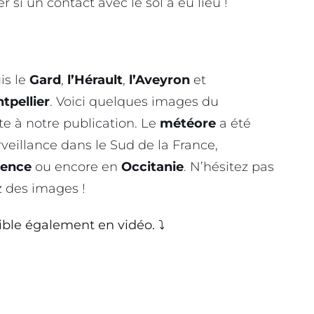
er si un contact avec le sol a eu lieu !
is le
Gard
,
l’Hérault
,
l’Aveyron
et
tpellier
. Voici quelques images du
te à notre publication. Le
météore
a été
veillance dans le Sud de la France,
vence
ou encore en
Occitanie
. N’hésitez pas
z des images !
ble également en vidéo. ⤵️