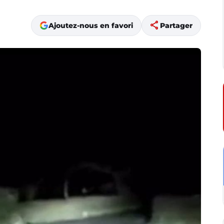
share
Ajoutez-nous en favori
Partager