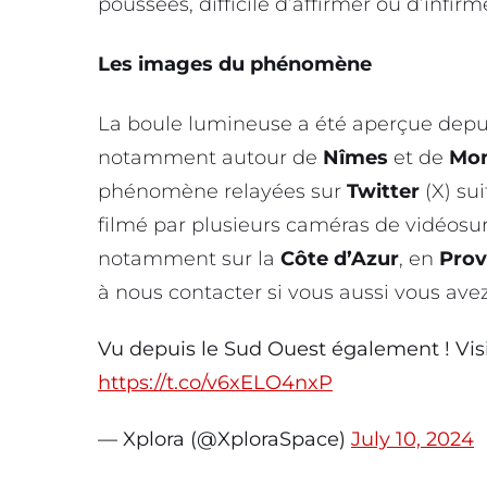
poussées, difficile d’affirmer ou d’infirm
Les images du phénomène
La boule lumineuse a été aperçue depu
notamment autour de
Nîmes
et de
Mon
phénomène relayées sur
Twitter
(X) sui
filmé par plusieurs caméras de vidéosur
notamment sur la
Côte d’Azur
, en
Pro
à nous contacter si vous aussi vous ave
Vu depuis le Sud Ouest également ! Visi
https://t.co/v6xELO4nxP
— Xplora (@XploraSpace)
July 10, 2024