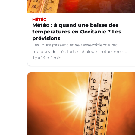
MÉTÉO
Météo : à quand une baisse des
températures en Occitanie ? Les
prévisions
Les jours passent et se ressemblent avec
toujours de très fortes chaleurs notamment
dans le Languedoc. Jusqu’à quand ?
il y a 14 h
1 min