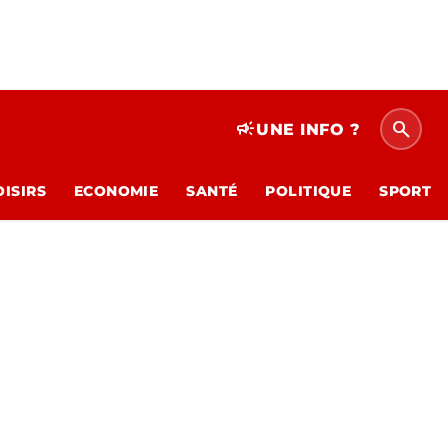
search
campaign
UNE INFO ?
OISIRS
ECONOMIE
SANTÉ
POLITIQUE
SPORT