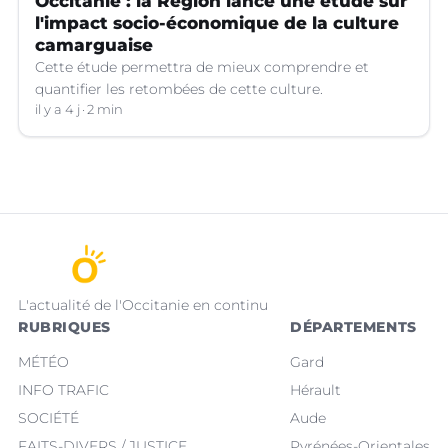
Occitanie : la Région lance une étude sur
l'impact socio-économique de la culture
camarguaise
Cette étude permettra de mieux comprendre et
quantifier les retombées de cette culture.
il y a 4 j
2 min
L'actualité de l'Occitanie en continu
RUBRIQUES
DÉPARTEMENTS
MÉTÉO
Gard
INFO TRAFIC
Hérault
SOCIÉTÉ
Aude
FAITS-DIVERS / JUSTICE
Pyrénées-Orientales