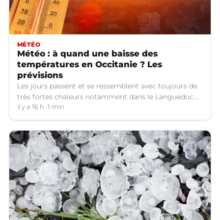
MÉTÉO
Météo : à quand une baisse des
températures en Occitanie ? Les
prévisions
Les jours passent et se ressemblent avec toujours de
très fortes chaleurs notamment dans le Languedoc.
Jusqu’à quand ?
il y a 16 h
1 min