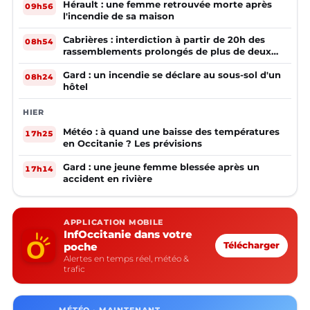
Hérault : une femme retrouvée morte après
09h56
l'incendie de sa maison
Cabrières : interdiction à partir de 20h des
08h54
rassemblements prolongés de plus de deux
mineurs non accompagnés d'un adulte
Gard : un incendie se déclare au sous-sol d'un
08h24
hôtel
HIER
Météo : à quand une baisse des températures
17h25
en Occitanie ? Les prévisions
Gard : une jeune femme blessée après un
17h14
accident en rivière
APPLICATION MOBILE
InfOccitanie dans votre
poche
Télécharger
Alertes en temps réel, météo &
trafic