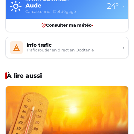
MÉTÉO · MAINTENANT
24°
Aude
›
Carcassonne · Ciel dégagé
Consulter ma météo
›
Info trafic
›
Trafic routier en direct en Occitanie
À lire aussi