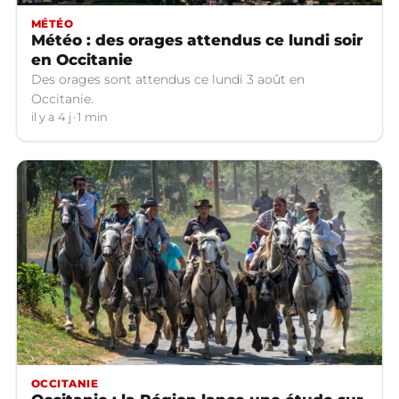
MÉTÉO
Météo : des orages attendus ce lundi soir
en Occitanie
Des orages sont attendus ce lundi 3 août en
Occitanie.
il y a 4 j
1 min
OCCITANIE