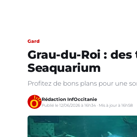
Gard
Grau-du-Roi : des 
Seaquarium
Profitez de bons plans pour une sor
Rédaction InfOccitanie
Publié le 12/06/2026 à 16h34 · Mis à jour à 16h58