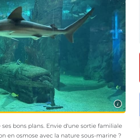
i
 ses bons plans. Envie d'une sortie familiale
on en osmose avec la nature sous-marine ?