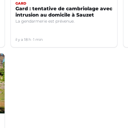
GARD
Gard : tentative de cambriolage avec
intrusion au domicile à Sauzet
La gendarmerie est prévenue.
il y a 18 h
1 min