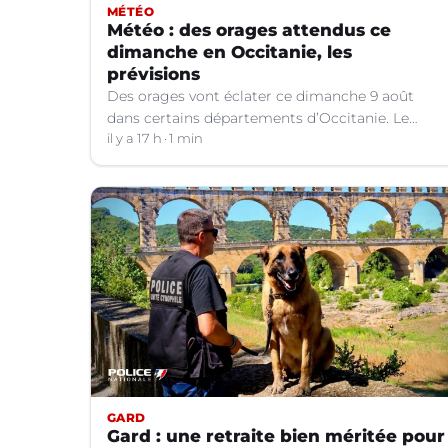
MÉTÉO
Météo : des orages attendus ce
dimanche en Occitanie, les
prévisions
Des orages vont éclater ce dimanche 9 août
dans certains départements d’Occitanie. Le
bulletin météo.
il y a 17 h
1 min
GARD
Gard : une retraite bien méritée pour