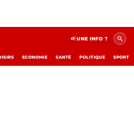
search
campaign
UNE INFO ?
OISIRS
ECONOMIE
SANTÉ
POLITIQUE
SPORT