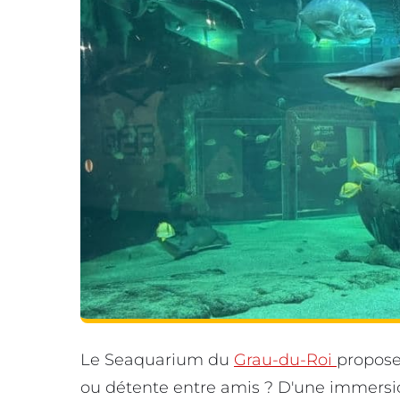
Le Seaquarium du
Grau-du-Roi
propose
ou détente entre amis ? D'une immersi