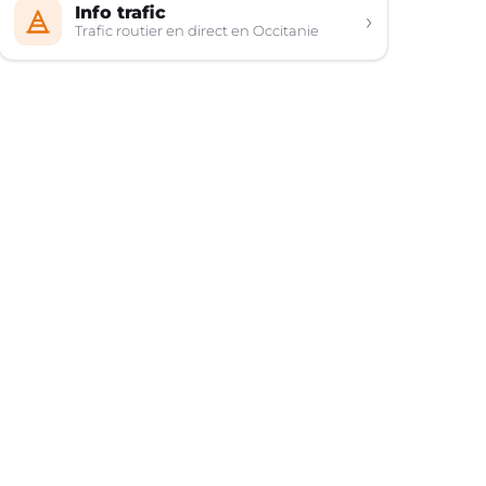
Info trafic
›
Trafic routier en direct en Occitanie