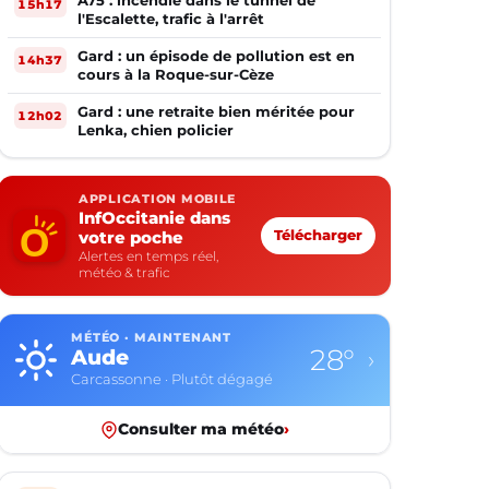
A75 : incendie dans le tunnel de
15h17
l'Escalette, trafic à l'arrêt
Gard : un épisode de pollution est en
14h37
cours à la Roque-sur-Cèze
Gard : une retraite bien méritée pour
12h02
Lenka, chien policier
APPLICATION MOBILE
InfOccitanie dans
votre poche
Télécharger
Alertes en temps réel,
météo & trafic
MÉTÉO · MAINTENANT
28°
Aude
›
Carcassonne · Plutôt dégagé
Consulter ma météo
›