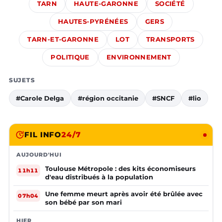
TARN
HAUTE-GARONNE
SOCIÉTÉ
HAUTES-PYRÉNÉES
GERS
TARN-ET-GARONNE
LOT
TRANSPORTS
POLITIQUE
ENVIRONNEMENT
SUJETS
#Carole Delga
#région occitanie
#SNCF
#lio
FIL INFO
24/7
AUJOURD'HUI
Toulouse Métropole : des kits économiseurs
11h11
d'eau distribués à la population
Une femme meurt après avoir été brûlée avec
07h04
son bébé par son mari
HIER