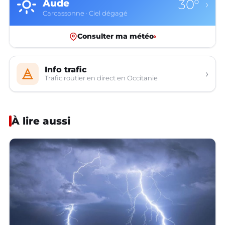
30°
Aude
›
Carcassonne · Ciel dégagé
Consulter ma météo
›
Info trafic
›
Trafic routier en direct en Occitanie
À lire aussi