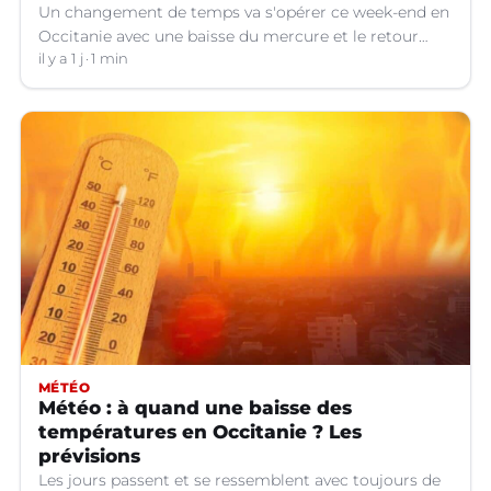
Un changement de temps va s'opérer ce week-end en
Occitanie avec une baisse du mercure et le retour
d'orages dans certains départements.
il y a 1 j
1 min
MÉTÉO
Météo : à quand une baisse des
températures en Occitanie ? Les
prévisions
Les jours passent et se ressemblent avec toujours de