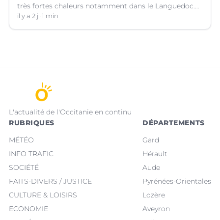
très fortes chaleurs notamment dans le Languedoc.
Jusqu’à quand ?
il y a 2 j
1 min
L'actualité de l'Occitanie en continu
RUBRIQUES
DÉPARTEMENTS
MÉTÉO
Gard
INFO TRAFIC
Hérault
SOCIÉTÉ
Aude
FAITS-DIVERS / JUSTICE
Pyrénées-Orientales
CULTURE & LOISIRS
Lozère
ECONOMIE
Aveyron