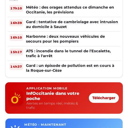
Météo : des orages attendus ce dimanche en
17h10
Occitanie, les prévisions
Gard : tentative de cambriolage avec intrusion
16h39
au domicile à Sauzet
Narbonne : deux nouveaux véhicules de
16h10
secours pour les pompiers
A75 : incendie dans le tunnel de l'Escalette,
15h17
trafic à l'arrêt
Gard : un épisode de pollution est en cours à
14h37
la Roque-sur-Cèze
APPLICATION MOBILE
InfOccitanie dans votre
poche
Télécharger
Alertes en temps réel, météo &
trafic
MÉTÉO · MAINTENANT