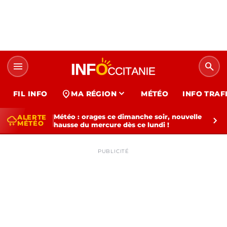
menu
search
expand_more
location_on
FIL INFO
MA RÉGION
MÉTÉO
INFO TRAF
Météo : orages ce dimanche soir, nouvelle
ALERTE
thunderstorm
chevron_right
MÉTÉO
hausse du mercure dès ce lundi !
PUBLICITÉ