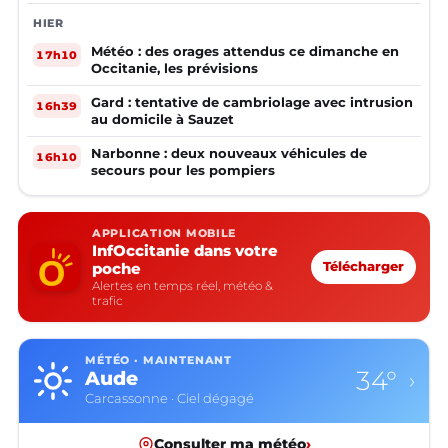
HIER
Météo : des orages attendus ce dimanche en
17h10
Occitanie, les prévisions
Gard : tentative de cambriolage avec intrusion
16h39
au domicile à Sauzet
Narbonne : deux nouveaux véhicules de
16h10
secours pour les pompiers
APPLICATION MOBILE
InfOccitanie dans votre
poche
Télécharger
Alertes en temps réel, météo &
trafic
MÉTÉO · MAINTENANT
34°
Aude
›
Carcassonne · Ciel dégagé
Consulter ma météo
›