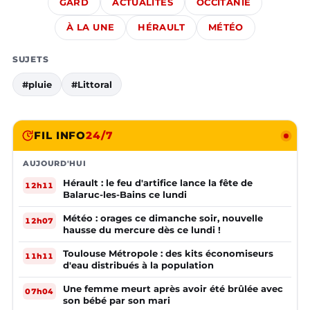
GARD
ACTUALITÉS
OCCITANIE
À LA UNE
HÉRAULT
MÉTÉO
SUJETS
#pluie
#Littoral
FIL INFO
24/7
AUJOURD'HUI
Hérault : le feu d'artifice lance la fête de
12h11
Balaruc-les-Bains ce lundi
Météo : orages ce dimanche soir, nouvelle
12h07
hausse du mercure dès ce lundi !
Toulouse Métropole : des kits économiseurs
11h11
d'eau distribués à la population
Une femme meurt après avoir été brûlée avec
07h04
son bébé par son mari