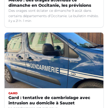
Météo : des orages attendus ce
dimanche en Occitanie, les prévisions
Des orages vont éclater ce dimanche 9 août dans
certains départements d’Occitanie. Le bulletin météo.
il y a 21 h
1 min
GARD
Gard : tentative de cambriolage avec
intrusion au domicile à Sauzet