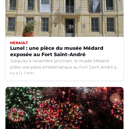
HÉRAULT
Lunel : une pièce du musée Médard
exposée au Fort Saint-André
Jusqu'au 4 novembre prochain, le musée Médard
prête une pièce emblématique au Fort Saint-André à
Villeneuve-lez-Avignon (Gard).
il y a 1 j
1 min