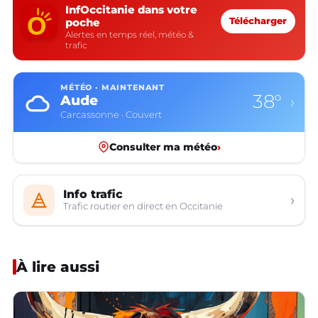
InfOccitanie dans votre
poche
Télécharger
Alertes en temps réel, météo &
trafic
MÉTÉO · MAINTENANT
38°
Aude
›
Carcassonne · Couvert
Consulter ma météo
›
Info trafic
›
Trafic routier en direct en Occitanie
À lire aussi