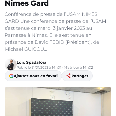
Nîmes Gard
Conférence de presse de l’USAM NÎMES
GARD Une conférence de presse de l’USAM
s’est tenue ce mardi 3 janvier 2023 au
Parnasse à Nîmes. Elle s’est tenue en
présence de David TEBIB (Président), de
Michael GUIGOU…
Loïc Spadafora
Publié le 31/01/2023 à 14h01 · Mis à jour à 14h02
share
Ajoutez-nous en favori
Partager