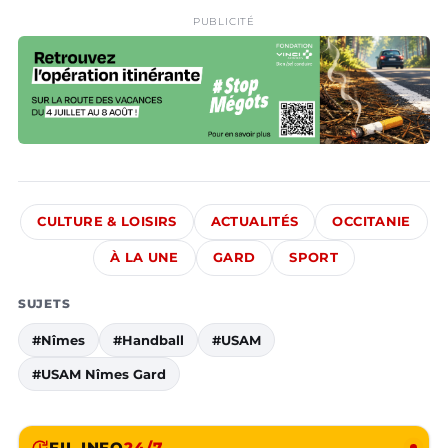
PUBLICITÉ
CULTURE & LOISIRS
ACTUALITÉS
OCCITANIE
À LA UNE
GARD
SPORT
SUJETS
#Nîmes
#Handball
#USAM
#USAM Nîmes Gard
FIL INFO
24/7