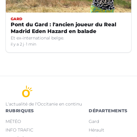
GARD
Pont du Gard : l'ancien joueur du Real
Madrid Eden Hazard en balade
Et ex-international belge.
il y a 2 j
1 min
L'actualité de l'Occitanie en continu
RUBRIQUES
DÉPARTEMENTS
MÉTÉO
Gard
INFO TRAFIC
Hérault