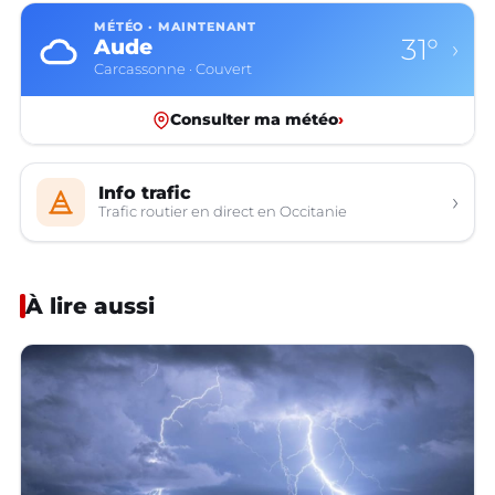
MÉTÉO · MAINTENANT
33°
Aveyron
›
Rodez · Couvert
Consulter ma météo
›
Info trafic
›
Trafic routier en direct en Occitanie
À lire aussi