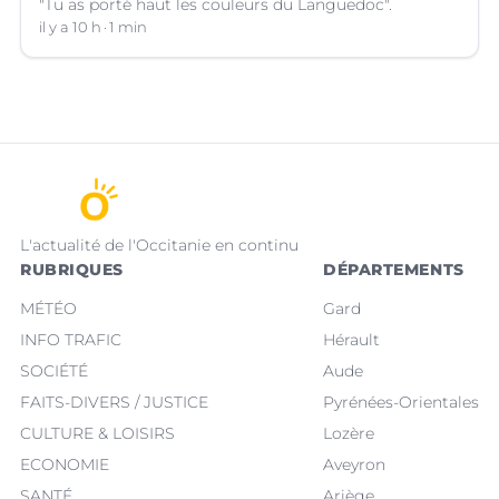
"Tu as porté haut les couleurs du Languedoc".
il y a 10 h
1 min
L'actualité de l'Occitanie en continu
RUBRIQUES
DÉPARTEMENTS
MÉTÉO
Gard
INFO TRAFIC
Hérault
SOCIÉTÉ
Aude
FAITS-DIVERS / JUSTICE
Pyrénées-Orientales
CULTURE & LOISIRS
Lozère
ECONOMIE
Aveyron
SANTÉ
Ariège