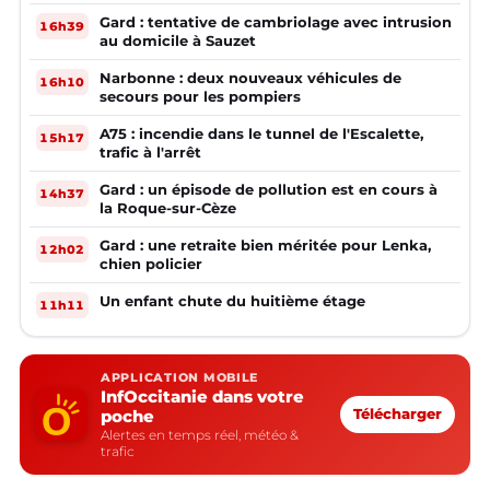
Gard : tentative de cambriolage avec intrusion
16h39
au domicile à Sauzet
Narbonne : deux nouveaux véhicules de
16h10
secours pour les pompiers
A75 : incendie dans le tunnel de l'Escalette,
15h17
trafic à l'arrêt
Gard : un épisode de pollution est en cours à
14h37
la Roque-sur-Cèze
Gard : une retraite bien méritée pour Lenka,
12h02
chien policier
Un enfant chute du huitième étage
11h11
APPLICATION MOBILE
InfOccitanie dans votre
poche
Télécharger
Alertes en temps réel, météo &
trafic