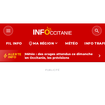
menu
search
expand_more
location_on
FIL INFO
MA RÉGION
MÉTÉO
INFO TRAF
Météo : des orages attendus ce dimanche
ALERTE
bolt
chevron_right
INFO
en Occitanie, les prévisions
PUBLICITÉ