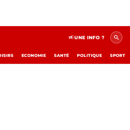
search
campaign
UNE INFO ?
OISIRS
ECONOMIE
SANTÉ
POLITIQUE
SPORT