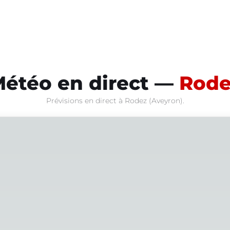
étéo en direct —
Rode
Prévisions en direct à Rodez (Aveyron).