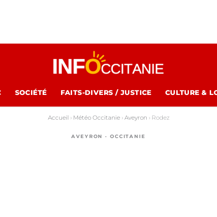
C
SOCIÉTÉ
FAITS-DIVERS / JUSTICE
CULTURE & L
Accueil
›
Météo Occitanie
›
Aveyron
›
Rodez
AVEYRON · OCCITANIE