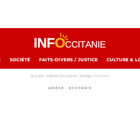
C
SOCIÉTÉ
FAITS-DIVERS / JUSTICE
CULTURE & L
Accueil
›
Météo Occitanie
›
Ariège
›
Pamiers
ARIÈGE · OCCITANIE