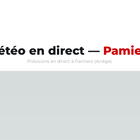
étéo en direct —
Pamie
Prévisions en direct à Pamiers (Ariège).