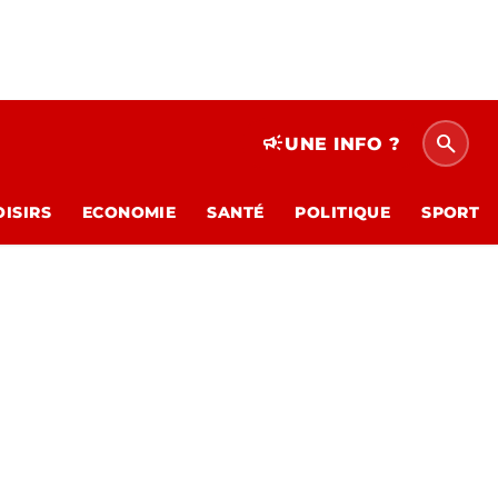
search
campaign
UNE INFO ?
OISIRS
ECONOMIE
SANTÉ
POLITIQUE
SPORT