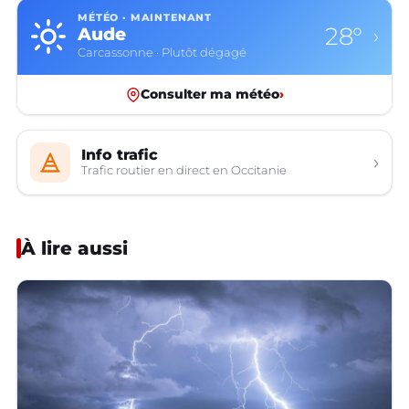
MÉTÉO · MAINTENANT
28°
Aude
›
Carcassonne · Plutôt dégagé
Consulter ma météo
›
Info trafic
›
Trafic routier en direct en Occitanie
À lire aussi