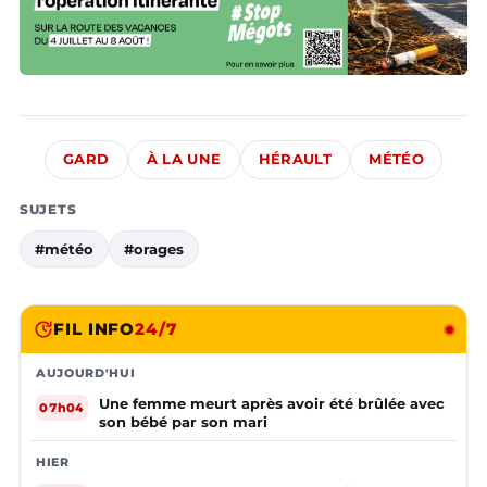
GARD
À LA UNE
HÉRAULT
MÉTÉO
SUJETS
#météo
#orages
FIL INFO
24/7
AUJOURD'HUI
Une femme meurt après avoir été brûlée avec
07h04
son bébé par son mari
HIER