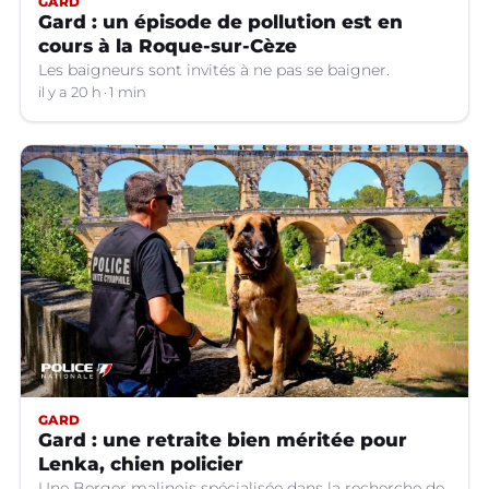
GARD
Gard : un épisode de pollution est en
cours à la Roque-sur-Cèze
Les baigneurs sont invités à ne pas se baigner.
il y a 20 h
1 min
GARD
Gard : une retraite bien méritée pour
Lenka, chien policier
Une Berger malinois spécialisée dans la recherche de