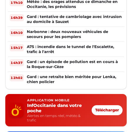
Météo : des orages attendus ce dimanche en
17h10
Occitanie, les prévisions
Gard : tentative de cambriolage avec intrusion
16h39
au domicile à Sauzet
Narbonne : deux nouveaux véhicules de
16h10
secours pour les pompiers
A75 : incendie dans le tunnel de l'Escalette,
15h17
trafic à l'arrêt
Gard : un épisode de pollution est en cours à
14h37
la Roque-sur-Cèze
Gard : une retraite bien méritée pour Lenka,
12h02
chien policier
APPLICATION MOBILE
InfOccitanie dans votre
poche
Télécharger
Alertes en temps réel, météo &
trafic