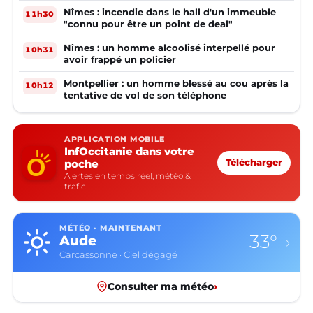
Nîmes : incendie dans le hall d'un immeuble
11h30
"connu pour être un point de deal"
Nîmes : un homme alcoolisé interpellé pour
10h31
avoir frappé un policier
Montpellier : un homme blessé au cou après la
10h12
tentative de vol de son téléphone
APPLICATION MOBILE
InfOccitanie dans votre
poche
Télécharger
Alertes en temps réel, météo &
trafic
MÉTÉO · MAINTENANT
33°
Aude
›
Carcassonne · Ciel dégagé
Consulter ma météo
›