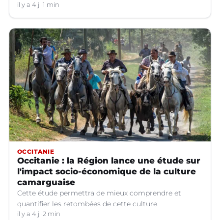
il y a 4 j
1 min
OCCITANIE
Occitanie : la Région lance une étude sur
l'impact socio-économique de la culture
camarguaise
Cette étude permettra de mieux comprendre et
quantifier les retombées de cette culture.
il y a 4 j
2 min