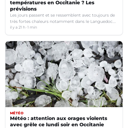
températures en Occitanie ? Les
prévisions
Les jours passent et se ressemblent avec toujours de
très fortes chaleurs notamment dans le Languedoc.
Jusqu’à quand ?
il y a 21 h
1 min
MÉTÉO
Météo : attention aux orages violents
avec grêle ce lundi soir en Occitanie