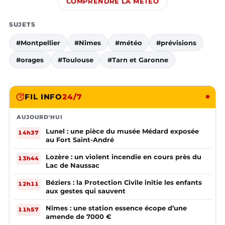
COMPRENDRE LA MÉTÉO
SUJETS
#Montpellier
#Nîmes
#météo
#prévisions
#orages
#Toulouse
#Tarn et Garonne
FIL INFO
24/7
AUJOURD'HUI
Lunel : une pièce du musée Médard exposée
14h37
au Fort Saint-André
Lozère : un violent incendie en cours près du
13h44
Lac de Naussac
Béziers : la Protection Civile initie les enfants
12h11
aux gestes qui sauvent
Nîmes : une station essence écope d’une
11h57
amende de 7000 €