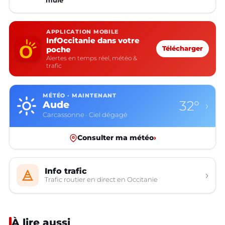
mule
APPLICATION MOBILE
InfOccitanie dans votre
poche
Télécharger
Alertes en temps réel, météo &
trafic
MÉTÉO · MAINTENANT
32°
Aude
›
Carcassonne · Ciel dégagé
Consulter ma météo
›
Info trafic
›
Trafic routier en direct en Occitanie
À lire aussi