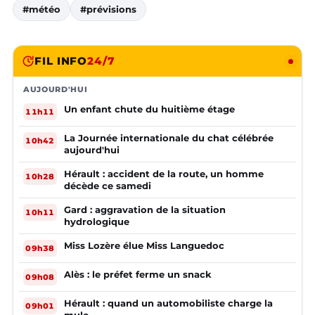
#météo
#prévisions
FIL INFO
24/7
AUJOURD'HUI
Un enfant chute du huitième étage
11h11
La Journée internationale du chat célébrée
10h42
aujourd'hui
Hérault : accident de la route, un homme
10h28
décède ce samedi
Gard : aggravation de la situation
10h11
hydrologique
Miss Lozère élue Miss Languedoc
09h38
Alès : le préfet ferme un snack
09h08
Hérault : quand un automobiliste charge la
09h01