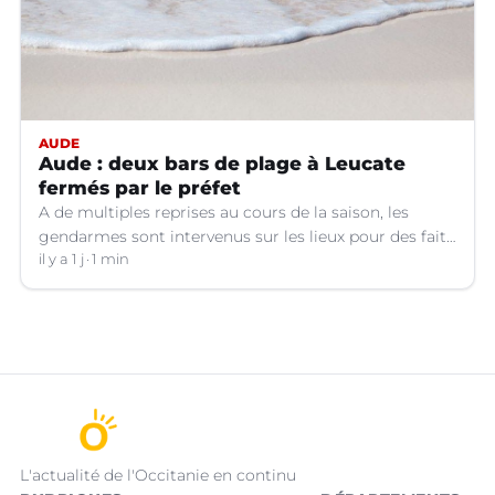
AUDE
Aude : deux bars de plage à Leucate
fermés par le préfet
A de multiples reprises au cours de la saison, les
gendarmes sont intervenus sur les lieux pour des faits
de violences, de consommation d'alcool, de rixes, de
il y a 1 j
1 min
tapage, de stationnement...
L'actualité de l'Occitanie en continu