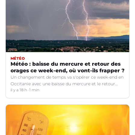
MÉTÉO
Météo : baisse du mercure et retour des
orages ce week-end, où vont-ils frapper ?
Un changement de temps va s'opérer ce week-end en
Occitanie avec une baisse du mercure et le retour
d'orages dans certains départements.
il y a 18 h
1 min