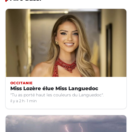
OCCITANIE
Miss Lozère élue Miss Languedoc
"Tu as porté haut les couleurs du Languedoc".
il y a 2 h
1 min