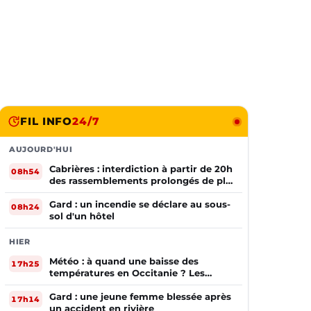
FIL INFO
24/7
AUJOURD'HUI
Cabrières : interdiction à partir de 20h
08h54
des rassemblements prolongés de plus
de deux mineurs non accompagnés
d'un adulte
Gard : un incendie se déclare au sous-
08h24
sol d'un hôtel
HIER
Météo : à quand une baisse des
17h25
températures en Occitanie ? Les
prévisions
Gard : une jeune femme blessée après
17h14
un accident en rivière