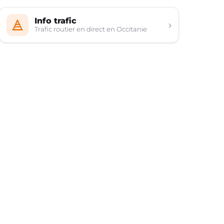
Info trafic
›
Trafic routier en direct en Occitanie