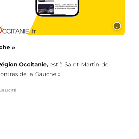
i
che »
égion Occitanie,
est à Saint-Martin-de-
ontres de la Gauche ».
UBLICITÉ