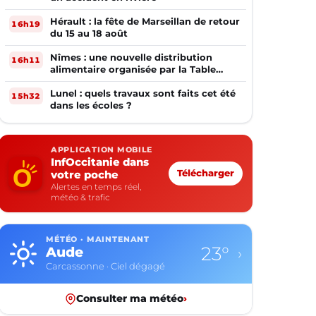
Hérault : la fête de Marseillan de retour
16h19
du 15 au 18 août
Nîmes : une nouvelle distribution
16h11
alimentaire organisée par la Table
Ouverte
Lunel : quels travaux sont faits cet été
15h32
dans les écoles ?
APPLICATION MOBILE
InfOccitanie dans
votre poche
Télécharger
Alertes en temps réel,
météo & trafic
MÉTÉO · MAINTENANT
19°
Aveyron
›
Rodez · Ciel dégagé
Consulter ma météo
›