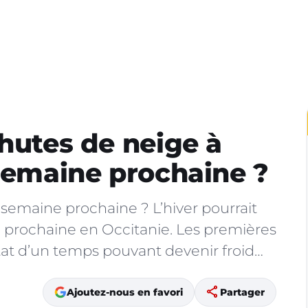
chutes de neige à
 semaine prochaine ?
 semaine prochaine ? L’hiver pourrait
ne prochaine en Occitanie. Les premières
tat d’un temps pouvant devenir froid…
share
Ajoutez-nous en favori
Partager