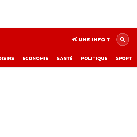
search
campaign
UNE INFO ?
OISIRS
ECONOMIE
SANTÉ
POLITIQUE
SPORT