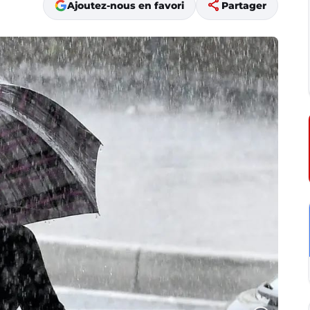
share
Ajoutez-nous en favori
Partager