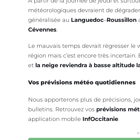
A partir de la journée de jeudi et surtou
météorologiques devraient de dégrader 
généralisée au
Languedoc
–
Roussillon
Cévennes
.
Le mauvais temps devrait régresser le
région mais c’est encore très incertain. E
et
la neige reviendra à basse altitude
Vos prévisions météo quotidiennes
Nous apporterons plus de précisions, j
bulletins. Retrouvez vos
prévisions
mét
application mobile
InfOccitanie
.
P