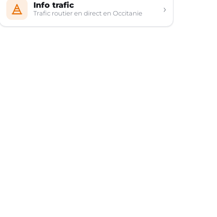
Info trafic
›
Trafic routier en direct en Occitanie