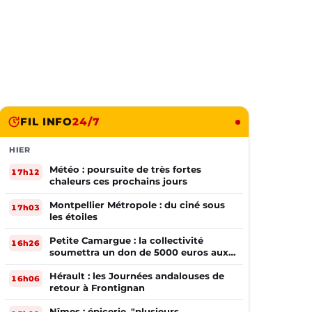
FIL INFO
24/7
HIER
Météo : poursuite de très fortes
17h12
chaleurs ces prochains jours
Montpellier Métropole : du ciné sous
17h03
les étoiles
Petite Camargue : la collectivité
16h26
soumettra un don de 5000 euros aux
sinistrés de la Gironde
Hérault : les Journées andalouses de
16h06
retour à Frontignan
Nîmes : épicerie, "plusieurs