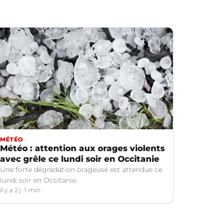
MÉTÉO
Météo : attention aux orages violents
avec grêle ce lundi soir en Occitanie
Une forte dégradation orageuse est attendue ce
lundi soir en Occitanie.
il y a 2 j
1 min