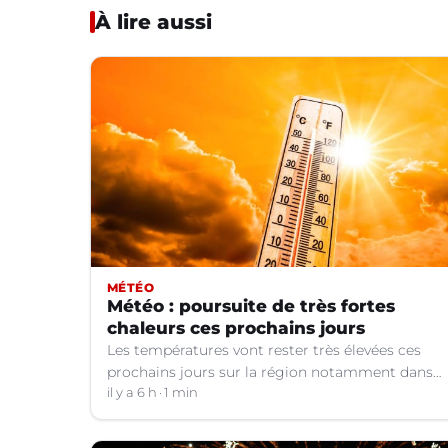
À lire aussi
MÉTÉO
Météo : poursuite de très fortes
chaleurs ces prochains jours
Les températures vont rester très élevées ces
prochains jours sur la région notamment dans
le Languedoc.
il y a 6 h
1 min