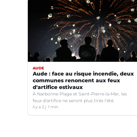
AUDE
Aude : face au risque incendie, deux
communes renoncent aux feux
d'artifice estivaux
À Narbonne-Plage et Saint-Pierre-la-Mer, les
feux d'artifice ne seront plus tirés l'été.
il y a 2 j
1 min