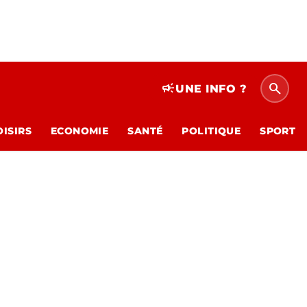
search
campaign
UNE INFO ?
OISIRS
ECONOMIE
SANTÉ
POLITIQUE
SPORT