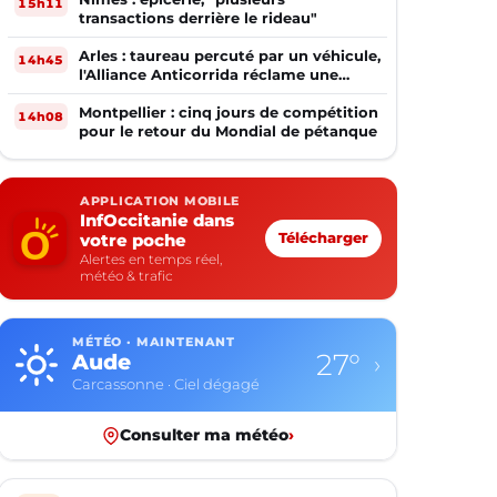
15h11
transactions derrière le rideau"
Arles : taureau percuté par un véhicule,
14h45
l'Alliance Anticorrida réclame une
enquête
Montpellier : cinq jours de compétition
14h08
pour le retour du Mondial de pétanque
APPLICATION MOBILE
InfOccitanie dans
votre poche
Télécharger
Alertes en temps réel,
météo & trafic
MÉTÉO · MAINTENANT
27°
Aude
›
Carcassonne · Ciel dégagé
Consulter ma météo
›