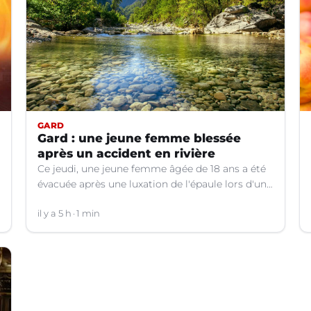
GARD
Gard : une jeune femme blessée
après un accident en rivière
Ce jeudi, une jeune femme âgée de 18 ans a été
évacuée après une luxation de l'épaule lors d'un
plongeon dans une rivière à Saint-André-de-
Valborgne (Gard).
il y a 5 h
1 min