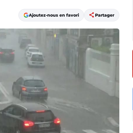
share
Ajoutez-nous en favori
Partager