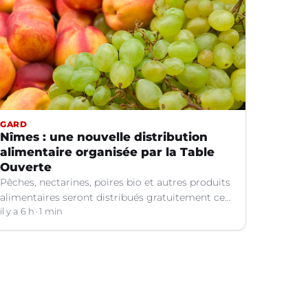
GARD
Nîmes : une nouvelle distribution
alimentaire organisée par la Table
Ouverte
Pêches, nectarines, poires bio et autres produits
alimentaires seront distribués gratuitement ce
vendredi 7 août par les bénévoles de la Table
il y a 6 h
1 min
Ouverte à Nîmes (Gard).