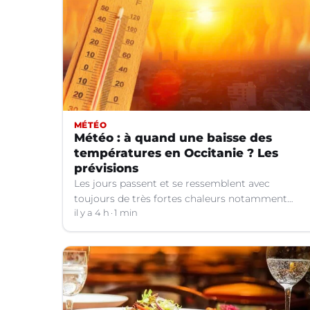
MÉTÉO
Météo : à quand une baisse des
températures en Occitanie ? Les
prévisions
Les jours passent et se ressemblent avec
toujours de très fortes chaleurs notamment
dans le Languedoc. Jusqu’à quand ?
il y a 4 h
1 min