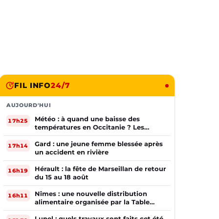
FIL INFO
24/7
AUJOURD'HUI
Météo : à quand une baisse des
17h25
températures en Occitanie ? Les
prévisions
Gard : une jeune femme blessée après
17h14
un accident en rivière
Hérault : la fête de Marseillan de retour
16h19
du 15 au 18 août
Nîmes : une nouvelle distribution
16h11
alimentaire organisée par la Table
Ouverte
Lunel : quels travaux sont faits cet été