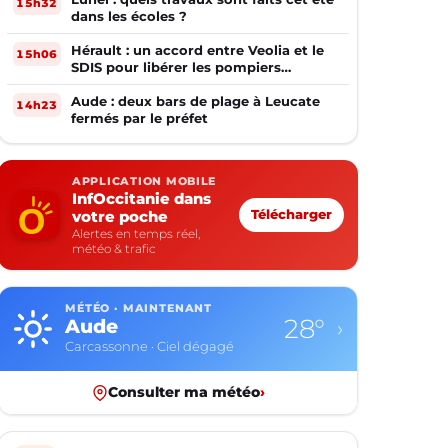
15h32
dans les écoles ?
Hérault : un accord entre Veolia et le
15h06
SDIS pour libérer les pompiers
volontaires
Aude : deux bars de plage à Leucate
14h23
fermés par le préfet
APPLICATION MOBILE
InfOccitanie dans
votre poche
Télécharger
Alertes en temps réel,
météo & trafic
MÉTÉO · MAINTENANT
28°
Aude
›
Carcassonne · Ciel dégagé
Consulter ma météo
›