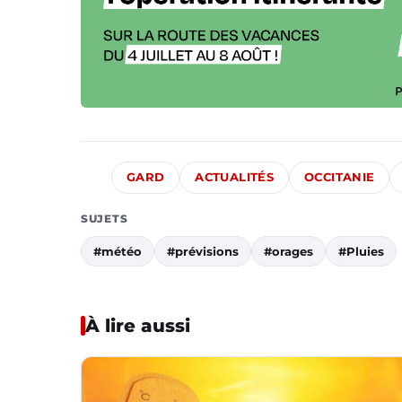
GARD
ACTUALITÉS
OCCITANIE
SUJETS
#météo
#prévisions
#orages
#Pluies
À lire aussi