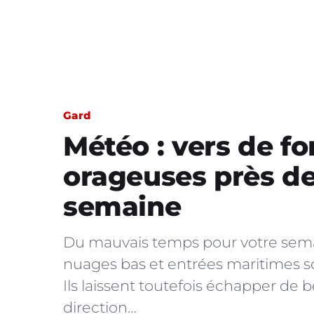
Gard
Météo : vers de fo
orageuses près d
semaine
Du mauvais temps pour votre semain
nuages bas et entrées maritimes so
Ils laissent toutefois échapper de 
direction…