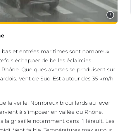
i
ne
s bas et entrées maritimes sont nombreux
utefois échapper de belles éclaircies
 Rhône. Quelques averses se produisent sur
 gardois. Vent de Sud-Est autour des 35 km/h.
a veille. Nombreux brouillards au lever
parvient à s’imposer en vallée du Rhône.
 la grisaille notamment dans l’Hérault. Les
-midi. Vent faible. Températures max autour