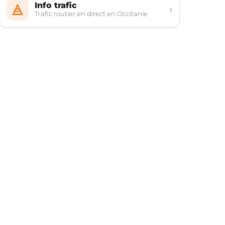
Info trafic
›
Trafic routier en direct en Occitanie