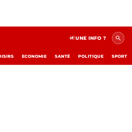
search
campaign
UNE INFO ?
OISIRS
ECONOMIE
SANTÉ
POLITIQUE
SPORT