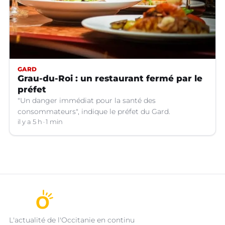
GARD
Grau-du-Roi : un restaurant fermé par le
préfet
"Un danger immédiat pour la santé des
consommateurs", indique le préfet du Gard.
il y a 5 h
1 min
L'actualité de l'Occitanie en continu