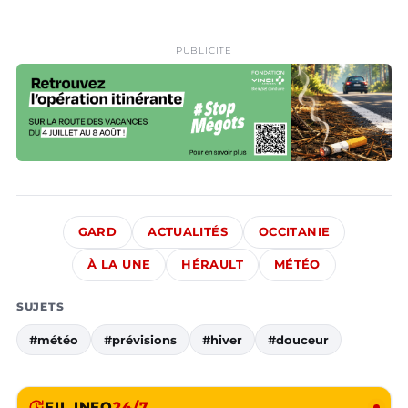
PUBLICITÉ
GARD
ACTUALITÉS
OCCITANIE
À LA UNE
HÉRAULT
MÉTÉO
SUJETS
#météo
#prévisions
#hiver
#douceur
FIL INFO
24/7