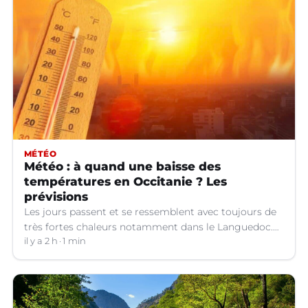
MÉTÉO
Météo : à quand une baisse des
températures en Occitanie ? Les
prévisions
Les jours passent et se ressemblent avec toujours de
très fortes chaleurs notamment dans le Languedoc.
Jusqu’à quand ?
il y a 2 h
1 min