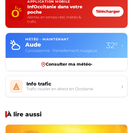
APPLICATION MOBILE
InfOccitanie dans votre
poche
Télécharger
Alertes en temps réel, météo &
trafic
MÉTÉO · MAINTENANT
32°
Aude
›
Carcassonne · Partiellement nuageux
Consulter ma météo
›
Info trafic
›
Trafic routier en direct en Occitanie
À lire aussi