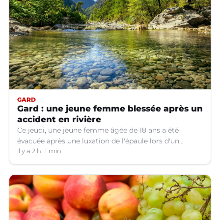
GARD
Gard : une jeune femme blessée après un
accident en rivière
Ce jeudi, une jeune femme âgée de 18 ans a été
évacuée après une luxation de l'épaule lors d'un
plongeon dans une rivière à Saint-André-de-
il y a 2 h
1 min
Valborgne (Gard).