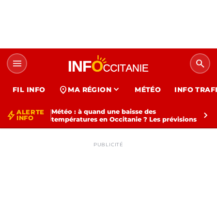
menu
search
expand_more
location_on
FIL INFO
MA RÉGION
MÉTÉO
INFO TRAF
Météo : à quand une baisse des
ALERTE
bolt
chevron_right
INFO
températures en Occitanie ? Les prévisions
PUBLICITÉ