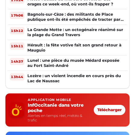
orages ce week-end, où vont-ils frapper ?
Bagnols-sur-Cèze : des militants de Place
17h06
publique ont-ils été empêchés de tracter par
la mairie ?
La Grande Motte : un octogénaire réanimé sur
15h12
la plage du Grand Travers
Hérault : la fête votive fait son grand retour à
15h11
Mauguio
Lunel : une pièce du musée Médard exposée
14h37
au Fort Saint-André
Lozère : un violent incendie en cours près du
13h44
Lac de Naussac
APPLICATION MOBILE
InfOccitanie dans votre
poche
Télécharger
Alertes en temps réel, météo &
trafic