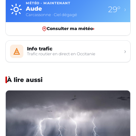
MÉTÉO · MAINTENANT
29°
Aude
›
Carcassonne · Ciel dégagé
Consulter ma météo
›
Info trafic
›
Trafic routier en direct en Occitanie
À lire aussi