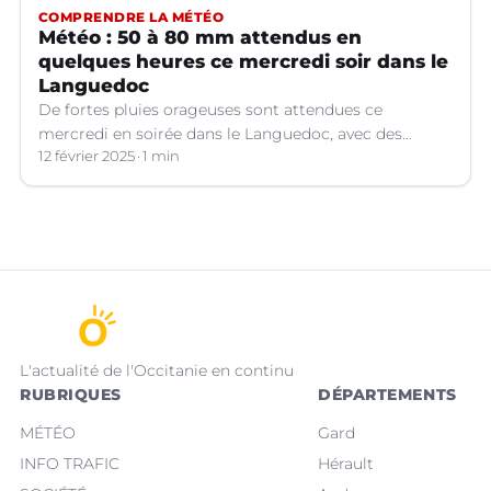
COMPRENDRE LA MÉTÉO
Météo : 50 à 80 mm attendus en
quelques heures ce mercredi soir dans le
Languedoc
De fortes pluies orageuses sont attendues ce
mercredi en soirée dans le Languedoc, avec des
cumuls importants. Les prévisions météo.
12 février 2025
1 min
L'actualité de l'Occitanie en continu
RUBRIQUES
DÉPARTEMENTS
MÉTÉO
Gard
INFO TRAFIC
Hérault