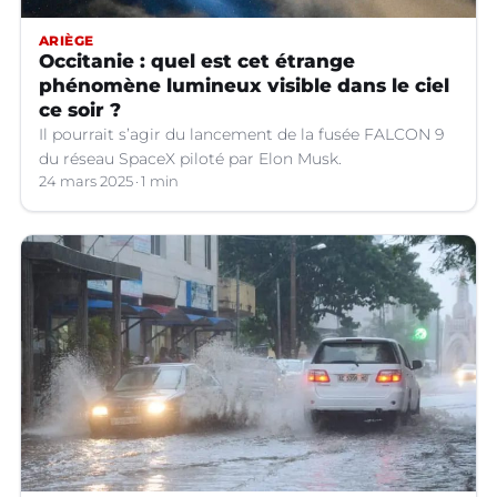
ARIÈGE
Occitanie : quel est cet étrange
phénomène lumineux visible dans le ciel
ce soir ?
Il pourrait s’agir du lancement de la fusée FALCON 9
du réseau SpaceX piloté par Elon Musk.
24 mars 2025
1 min