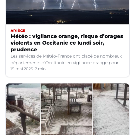
ARIÈGE
Météo : vigilance orange, risque d’orages
violents en Occitanie ce lundi soir,
prudence
Les services de Météo-France ont placé de nombreux
départements d’Occitanie en vigilance orange pour
les orages violents.
19 mai 2025
2 min