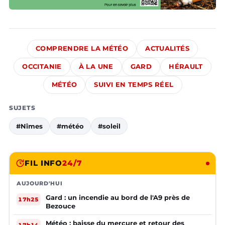
COMPRENDRE LA MÉTÉO
ACTUALITÉS
OCCITANIE
À LA UNE
GARD
HÉRAULT
MÉTÉO
SUIVI EN TEMPS RÉEL
SUJETS
#Nîmes
#météo
#soleil
FIL INFO
24/7
AUJOURD'HUI
Gard : un incendie au bord de l'A9 près de
17h25
Bezouce
Météo : baisse du mercure et retour des
17h14