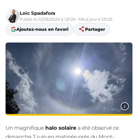
Loïc Spadafora
Publié le 02/06/2024 à 12h24 · Mis à jour à 12h25
share
Ajoutez-nous en favori
Partager
i
Un magnifique
halo solaire
a été observé ce
dimanche 2 juin en matinée près du Mont-