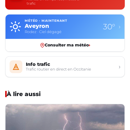
trafic
MÉTÉO · MAINTENANT
30°
Aveyron
›
Rodez · Ciel dégagé
Consulter ma météo
›
Info trafic
›
Trafic routier en direct en Occitanie
À lire aussi