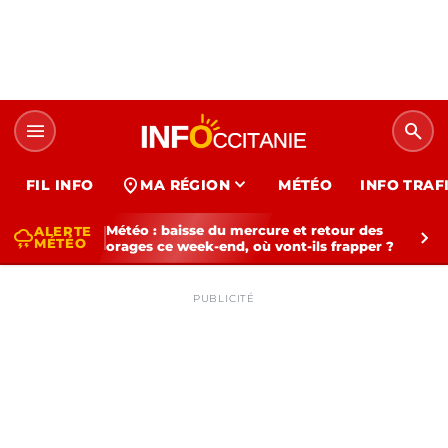
menu
search
expand_more
location_on
FIL INFO
MA RÉGION
MÉTÉO
INFO TRAF
Météo : baisse du mercure et retour des
ALERTE
thunderstorm
chevron_right
MÉTÉO
orages ce week-end, où vont-ils frapper ?
PUBLICITÉ