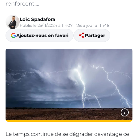
renforcent.…
Loïc Spadafora
Publié le 25/11/2024 à 11h07 · Mis à jour à 11h48
share
Ajoutez-nous en favori
Partager
i
Le temps continue de se dégrader davantage ce