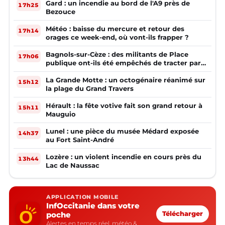
Gard : un incendie au bord de l'A9 près de
17h25
Bezouce
Météo : baisse du mercure et retour des
17h14
orages ce week-end, où vont-ils frapper ?
Bagnols-sur-Cèze : des militants de Place
17h06
publique ont-ils été empêchés de tracter par
la mairie ?
La Grande Motte : un octogénaire réanimé sur
15h12
la plage du Grand Travers
Hérault : la fête votive fait son grand retour à
15h11
Mauguio
Lunel : une pièce du musée Médard exposée
14h37
au Fort Saint-André
Lozère : un violent incendie en cours près du
13h44
Lac de Naussac
APPLICATION MOBILE
InfOccitanie dans votre
poche
Télécharger
Alertes en temps réel, météo &