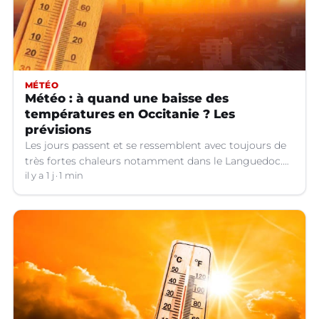
MÉTÉO
Météo : à quand une baisse des
températures en Occitanie ? Les
prévisions
Les jours passent et se ressemblent avec toujours de
très fortes chaleurs notamment dans le Languedoc.
Jusqu’à quand ?
il y a 1 j
1 min