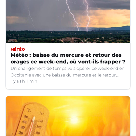
MÉTÉO
Météo : baisse du mercure et retour des
orages ce week-end, où vont-ils frapper ?
Un changement de temps va s'opérer ce week-end en
Occitanie avec une baisse du mercure et le retour
d'orages dans certains départements.
il y a 1 h
1 min