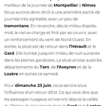
meilleur de la journée de
Montpellier
à
Nîmes
.
Nous aurons donc droit à une première partie de
journée très agréable, avec un peu de
tramontane
. En revanche, dès le milieu d’après-
midi, le ciel se charge et finit par se couvrir, avec
un renforcement du vent de Nord-Ouest. En
soirée, la pluie est de retour dans
l’Hérault
et le
Gard
. Elle tombe jusqu’en milieu de nuit suivante
dans les plaines gardoises. La pluie arrose aussi les
départements du
Tarn
, de
l’Aveyron
et de la
Lozère
en soirée ce samedi.
Pour
dimanche 23 juin
, nous serons sous
l’influence d’un retour d’Est. Ce qui veut dire que
les passages nuageux arriveront depuis la vallée
du Rhône. Ils circuleront dans le
Gard
et la
Lozère