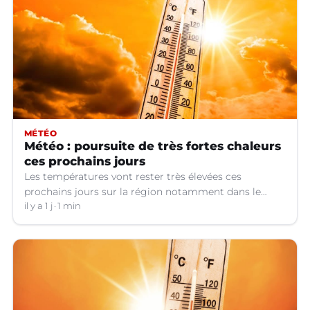
MÉTÉO
Météo : poursuite de très fortes chaleurs
ces prochains jours
Les températures vont rester très élevées ces
prochains jours sur la région notamment dans le
Languedoc.
il y a 1 j
1 min