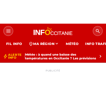
menu
search
expand_more
location_on
FIL INFO
MA RÉGION
MÉTÉO
INFO TRAF
Météo : à quand une baisse des
ALERTE
bolt
chevron_right
INFO
températures en Occitanie ? Les prévisions
PUBLICITÉ