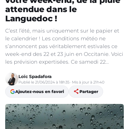
votre week-end, de la pluie
attendue dans le
Languedoc !
C’est l’été, mais uniquement sur le papier et
le calendrier ! Les conditions météo ne
s’annoncent pas véritablement estivales ce
week-end des 22 et 23 juin en Occitanie. Voici
les prévision expertisées. Ce samedi 22…
Loïc Spadafora
Publié le 21/06/2024 à 18h35 · Mis à jour à 21h40
share
Ajoutez-nous en favori
Partager