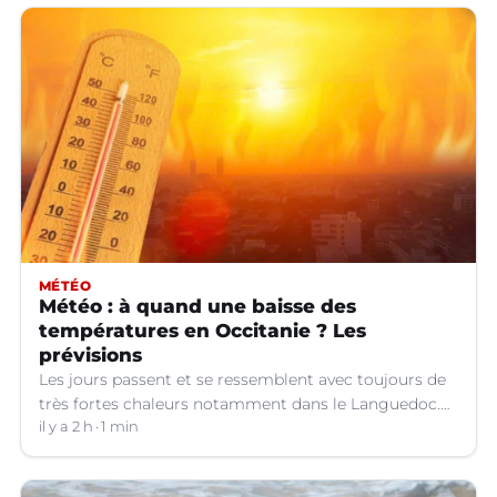
MÉTÉO
Météo : à quand une baisse des
températures en Occitanie ? Les
prévisions
Les jours passent et se ressemblent avec toujours de
très fortes chaleurs notamment dans le Languedoc.
Jusqu’à quand ?
il y a 2 h
1 min