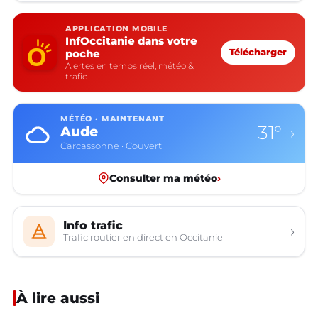
APPLICATION MOBILE
InfOccitanie dans votre
poche
Télécharger
Alertes en temps réel, météo &
trafic
MÉTÉO · MAINTENANT
31°
Aude
›
Carcassonne · Couvert
Consulter ma météo
›
Info trafic
›
Trafic routier en direct en Occitanie
À lire aussi