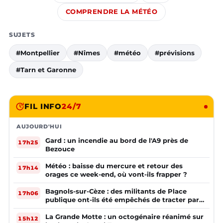
COMPRENDRE LA MÉTÉO
SUJETS
#Montpellier
#Nîmes
#météo
#prévisions
#Tarn et Garonne
FIL INFO
24/7
AUJOURD'HUI
Gard : un incendie au bord de l'A9 près de
17h25
Bezouce
Météo : baisse du mercure et retour des
17h14
orages ce week-end, où vont-ils frapper ?
Bagnols-sur-Cèze : des militants de Place
17h06
publique ont-ils été empêchés de tracter par
la mairie ?
La Grande Motte : un octogénaire réanimé sur
15h12