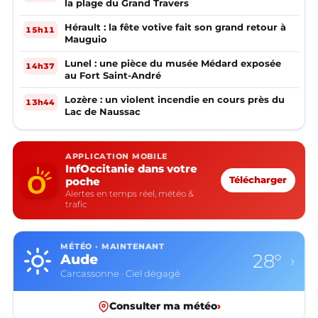
la plage du Grand Travers
Hérault : la fête votive fait son grand retour à
15h11
Mauguio
Lunel : une pièce du musée Médard exposée
14h37
au Fort Saint-André
Lozère : un violent incendie en cours près du
13h44
Lac de Naussac
APPLICATION MOBILE
InfOccitanie dans votre
poche
Télécharger
Alertes en temps réel, météo &
trafic
MÉTÉO · MAINTENANT
28°
Aude
›
Carcassonne · Ciel dégagé
Consulter ma météo
›