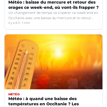
Météo : baisse du mercure et retour des
orages ce week-end, où vont-ils frapper ?
Un changement de temps va s'opérer ce week-end en
Occitanie avec une baisse du mercure et le retour
d'orages dans certains départements.
il y a 6 h
1 min
MÉTÉO
Météo : à quand une baisse des
températures en Occitanie ? Les