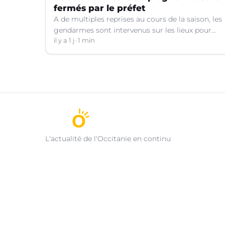
fermés par le préfet
A de multiples reprises au cours de la saison, les
gendarmes sont intervenus sur les lieux pour
des faits de violences, de consommation
il y a 1 j
1 min
d'alcool, de rixes, de tapage, de stationnement...
L'actualité de l'Occitanie en continu