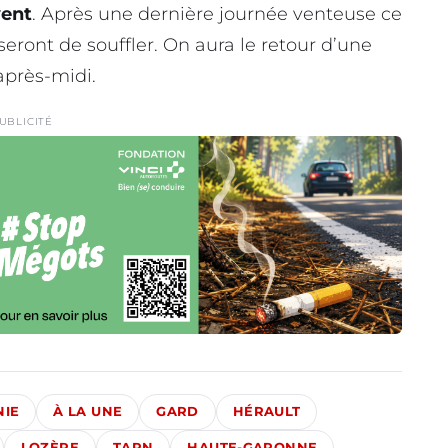
vent
. Après une dernière journée venteuse ce
eront de souffler. On aura le retour d’une
après-midi.
UBLICITÉ
NIE
À LA UNE
GARD
HÉRAULT
LOZÈRE
TARN
HAUTE-GARONNE