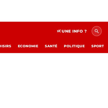
search
campaign
UNE INFO ?
OISIRS
ECONOMIE
SANTÉ
POLITIQUE
SPORT