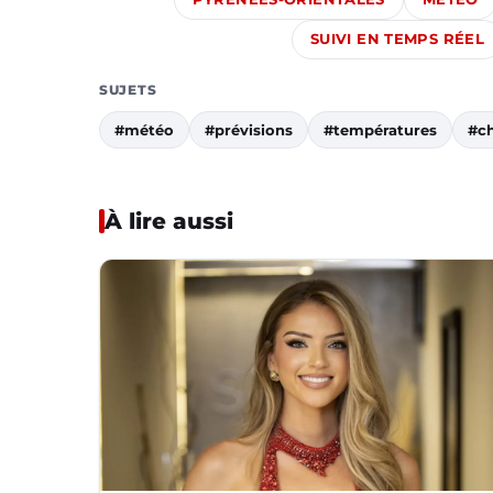
SUIVI EN TEMPS RÉEL
SUJETS
#météo
#prévisions
#températures
#ch
À lire aussi