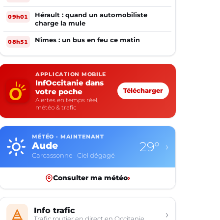
Hérault : quand un automobiliste
09h01
charge la mule
Nîmes : un bus en feu ce matin
08h51
APPLICATION MOBILE
InfOccitanie dans
votre poche
Télécharger
Alertes en temps réel,
météo & trafic
MÉTÉO · MAINTENANT
29°
Aude
›
Carcassonne · Ciel dégagé
Consulter ma météo
›
Info trafic
›
Trafic routier en direct en Occitanie