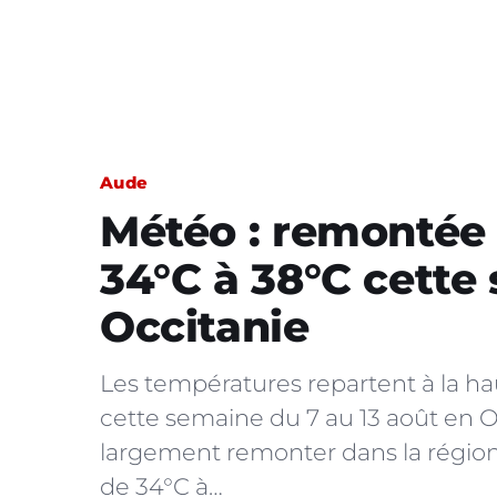
Aude
Météo : remontée
34°C à 38°C cette
Occitanie
Les températures repartent à la h
cette semaine du 7 au 13 août en O
largement remonter dans la région.
de 34°C à…