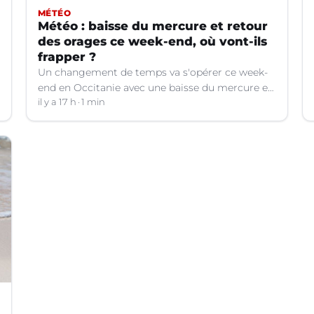
MÉTÉO
Météo : baisse du mercure et retour
des orages ce week-end, où vont-ils
frapper ?
Un changement de temps va s'opérer ce week-
end en Occitanie avec une baisse du mercure et
le retour d'orages dans certains départements.
il y a 17 h
1 min