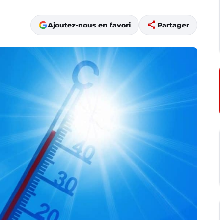
share
Ajoutez-nous en favori
Partager