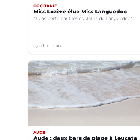
OCCITANIE
Miss Lozère élue Miss Languedoc
"Tu as porté haut les couleurs du Languedoc".
il y a 1 h
1 min
AUDE
Aude : deux bars de plage à Leucate