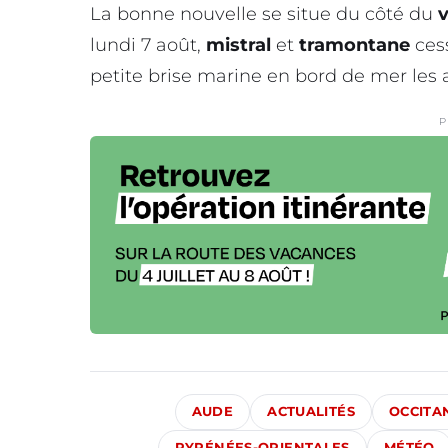
La bonne nouvelle se situe du côté du
lundi 7 août,
mistral
et
tramontane
cess
petite brise marine en bord de mer les 
P
AUDE
ACTUALITÉS
OCCITA
PYRÉNÉES-ORIENTALES
MÉTÉO