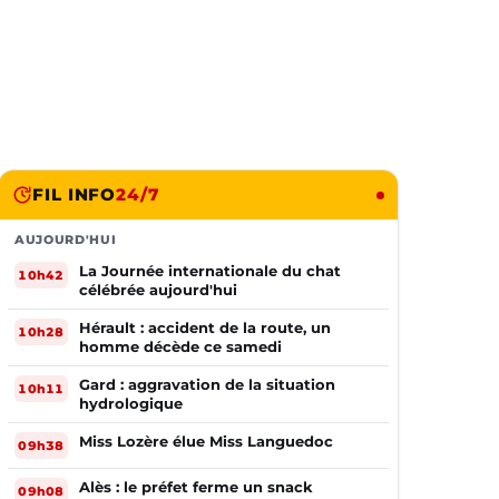
FIL INFO
24/7
AUJOURD'HUI
La Journée internationale du chat
10h42
célébrée aujourd'hui
Hérault : accident de la route, un
10h28
homme décède ce samedi
Gard : aggravation de la situation
10h11
hydrologique
Miss Lozère élue Miss Languedoc
09h38
Alès : le préfet ferme un snack
09h08