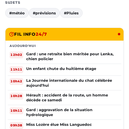
SUJETS
#météo
#prévisions
#Pluies
FIL INFO
24/7
AUJOURD'HUI
Gard : une retraite bien méritée pour Lenka,
12h02
chien policier
Un enfant chute du huitième étage
11h11
La Journée internationale du chat célébrée
10h42
aujourd'hui
Hérault : accident de la route, un homme
10h28
décède ce samedi
Gard : aggravation de la situation
10h11
hydrologique
Miss Lozère élue Miss Languedoc
09h38