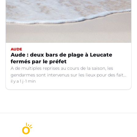
AUDE
Aude : deux bars de plage à Leucate
fermés par le préfet
A de multiples reprises au cours de la saison, les
gendarmes sont intervenus sur les lieux pour des faits
de violences, de consommation d'alcool, de rixes, de
il y a 1 j
1 min
tapage, de stationnement...