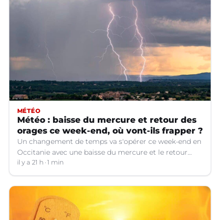
MÉTÉO
Météo : baisse du mercure et retour des
orages ce week-end, où vont-ils frapper ?
Un changement de temps va s'opérer ce week-end en
Occitanie avec une baisse du mercure et le retour
d'orages dans certains départements.
il y a 21 h
1 min