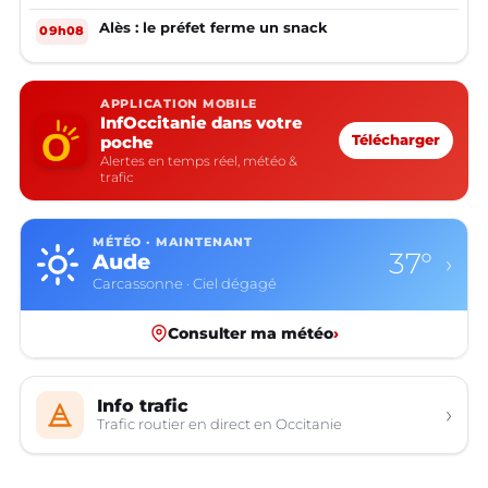
Alès : le préfet ferme un snack
09h08
APPLICATION MOBILE
InfOccitanie dans votre
poche
Télécharger
Alertes en temps réel, météo &
trafic
MÉTÉO · MAINTENANT
37°
Aude
›
Carcassonne · Ciel dégagé
Consulter ma météo
›
Info trafic
›
Trafic routier en direct en Occitanie