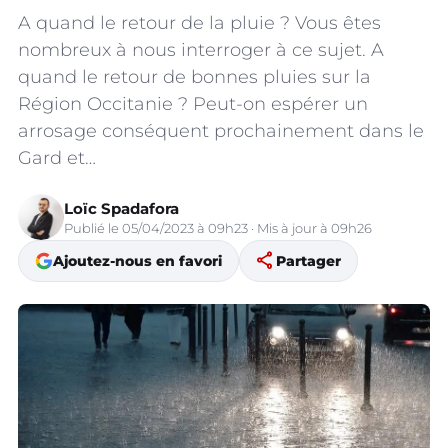
A quand le retour de la pluie ? Vous êtes
nombreux à nous interroger à ce sujet. A
quand le retour de bonnes pluies sur la
Région Occitanie ? Peut-on espérer un
arrosage conséquent prochainement dans le
Gard et…
Loïc Spadafora
Publié le 05/04/2023 à 09h23 · Mis à jour à 09h26
share
Ajoutez-nous en favori
Partager