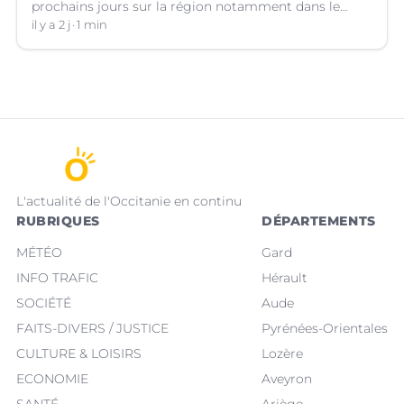
prochains jours sur la région notamment dans le
Languedoc.
il y a 2 j
1 min
L'actualité de l'Occitanie en continu
RUBRIQUES
DÉPARTEMENTS
MÉTÉO
Gard
INFO TRAFIC
Hérault
SOCIÉTÉ
Aude
FAITS-DIVERS / JUSTICE
Pyrénées-Orientales
CULTURE & LOISIRS
Lozère
ECONOMIE
Aveyron