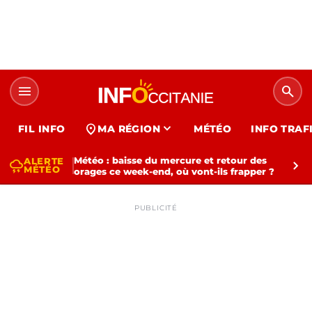
menu
search
expand_more
location_on
FIL INFO
MA RÉGION
MÉTÉO
INFO TRAF
Météo : baisse du mercure et retour des
ALERTE
thunderstorm
chevron_right
MÉTÉO
orages ce week-end, où vont-ils frapper ?
PUBLICITÉ