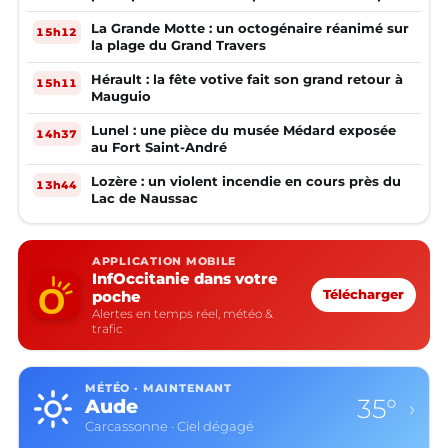
la mairie ?
La Grande Motte : un octogénaire réanimé sur
15h12
la plage du Grand Travers
Hérault : la fête votive fait son grand retour à
15h11
Mauguio
Lunel : une pièce du musée Médard exposée
14h37
au Fort Saint-André
Lozère : un violent incendie en cours près du
13h44
Lac de Naussac
APPLICATION MOBILE
InfOccitanie dans votre
poche
Télécharger
Alertes en temps réel, météo &
trafic
MÉTÉO · MAINTENANT
35°
Aude
›
Carcassonne · Ciel dégagé