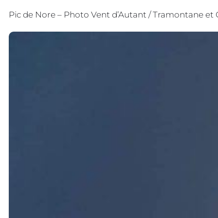
Pic de Nore – Photo Vent d’Autant / Tramontane et