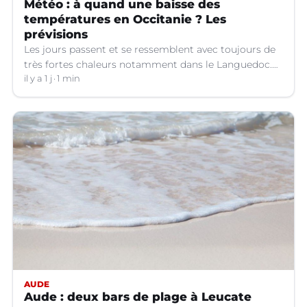
Météo : à quand une baisse des
températures en Occitanie ? Les
prévisions
Les jours passent et se ressemblent avec toujours de
très fortes chaleurs notamment dans le Languedoc.
Jusqu’à quand ?
il y a 1 j
1 min
AUDE
Aude : deux bars de plage à Leucate