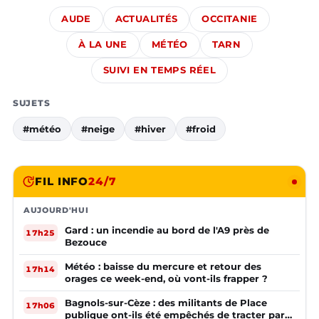
AUDE
ACTUALITÉS
OCCITANIE
À LA UNE
MÉTÉO
TARN
SUIVI EN TEMPS RÉEL
SUJETS
#météo
#neige
#hiver
#froid
FIL INFO
24/7
AUJOURD'HUI
Gard : un incendie au bord de l'A9 près de
17h25
Bezouce
Météo : baisse du mercure et retour des
17h14
orages ce week-end, où vont-ils frapper ?
Bagnols-sur-Cèze : des militants de Place
17h06
publique ont-ils été empêchés de tracter par