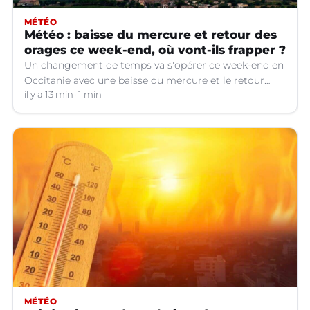
MÉTÉO
Météo : baisse du mercure et retour des
orages ce week-end, où vont-ils frapper ?
Un changement de temps va s'opérer ce week-end en
Occitanie avec une baisse du mercure et le retour
d'orages dans certains départements.
il y a 13 min
1 min
MÉTÉO