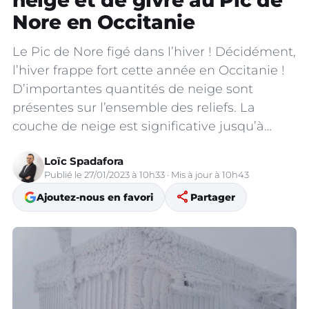
neige et de givre au Pic de
Nore en Occitanie
Le Pic de Nore figé dans l’hiver ! Décidément,
l’hiver frappe fort cette année en Occitanie !
D’importantes quantités de neige sont
présentes sur l’ensemble des reliefs. La
couche de neige est significative jusqu’à…
Loïc Spadafora
Publié le 27/01/2023 à 10h33 · Mis à jour à 10h43
share
Ajoutez-nous en favori
Partager