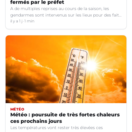
fermés par le préfet
A de multiples reprises au cours de la saison, les
gendarmes sont intervenus sur les lieux pour des faits
de violences, de consommation d'alcool, de rixes, de
il y a 1 j
1 min
tapage, de stationnement...
MÉTÉO
Météo : poursuite de très fortes chaleurs
ces prochains jours
Les températures vont rester très élevées ces