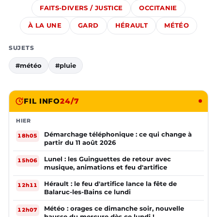
FAITS-DIVERS / JUSTICE
OCCITANIE
À LA UNE
GARD
HÉRAULT
MÉTÉO
SUJETS
#météo
#pluie
FIL INFO
24/7
HIER
Démarchage téléphonique : ce qui change à
18h05
partir du 11 août 2026
Lunel : les Guinguettes de retour avec
15h06
musique, animations et feu d'artifice
Hérault : le feu d'artifice lance la fête de
12h11
Balaruc-les-Bains ce lundi
Météo : orages ce dimanche soir, nouvelle
12h07
hausse du mercure dès ce lundi !