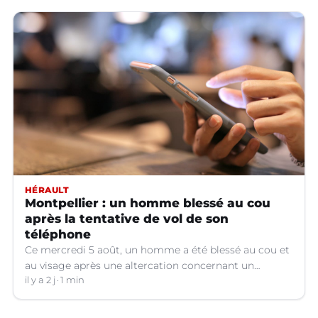
HÉRAULT
Montpellier : un homme blessé au cou
après la tentative de vol de son
téléphone
Ce mercredi 5 août, un homme a été blessé au cou et
au visage après une altercation concernant un
téléphone portable à Montpellier (Hérault).
il y a 2 j
1 min