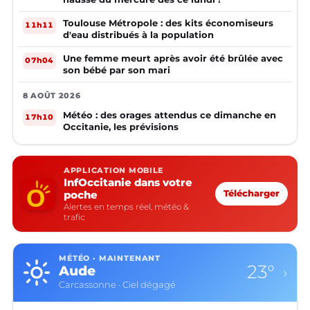
Toulouse Métropole : des kits économiseurs
11h11
d'eau distribués à la population
Une femme meurt après avoir été brûlée avec
07h04
son bébé par son mari
8 AOÛT 2026
Météo : des orages attendus ce dimanche en
17h10
Occitanie, les prévisions
APPLICATION MOBILE
InfOccitanie dans votre
poche
Télécharger
Alertes en temps réel, météo &
trafic
MÉTÉO · MAINTENANT
23°
Aude
›
Carcassonne · Ciel dégagé