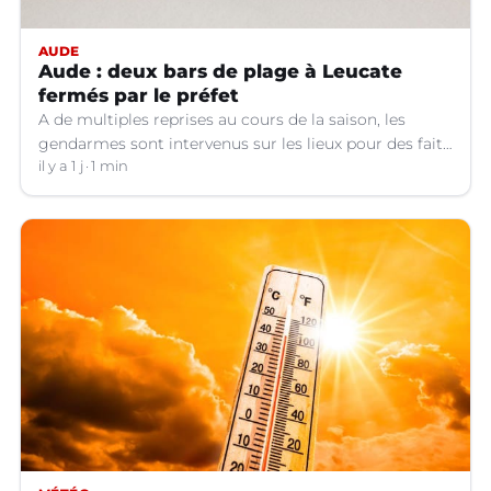
AUDE
Aude : deux bars de plage à Leucate
fermés par le préfet
A de multiples reprises au cours de la saison, les
gendarmes sont intervenus sur les lieux pour des faits
de violences, de consommation d'alcool, de rixes, de
il y a 1 j
1 min
tapage, de stationnement...