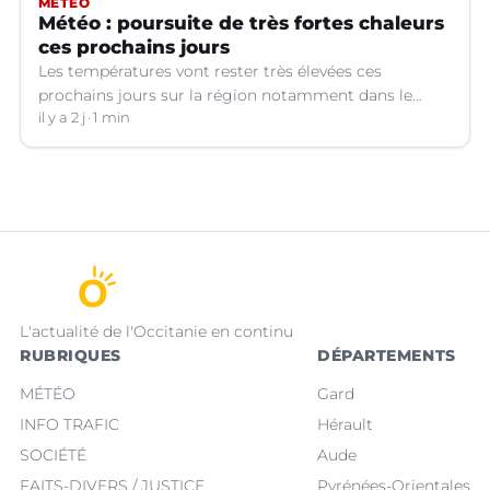
MÉTÉO
Météo : poursuite de très fortes chaleurs
ces prochains jours
Les températures vont rester très élevées ces
prochains jours sur la région notamment dans le
Languedoc.
il y a 2 j
1 min
L'actualité de l'Occitanie en continu
RUBRIQUES
DÉPARTEMENTS
MÉTÉO
Gard
INFO TRAFIC
Hérault
SOCIÉTÉ
Aude
FAITS-DIVERS / JUSTICE
Pyrénées-Orientales