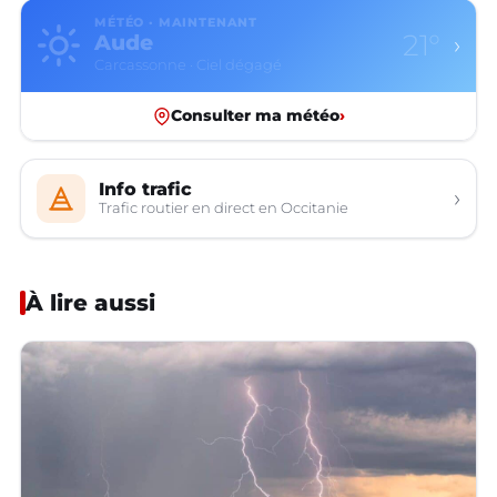
MÉTÉO · MAINTENANT
12°
Aveyron
›
Rodez · Ciel dégagé
Consulter ma météo
›
Info trafic
›
Trafic routier en direct en Occitanie
À lire aussi