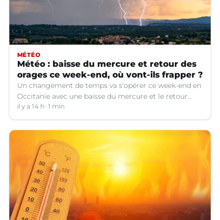
MÉTÉO
Météo : baisse du mercure et retour des
orages ce week-end, où vont-ils frapper ?
Un changement de temps va s'opérer ce week-end en
Occitanie avec une baisse du mercure et le retour
d'orages dans certains départements.
il y a 14 h
1 min