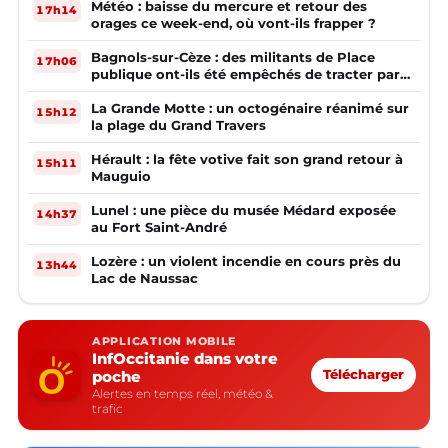
Météo : baisse du mercure et retour des
17h14
orages ce week-end, où vont-ils frapper ?
Bagnols-sur-Cèze : des militants de Place
17h06
publique ont-ils été empêchés de tracter par
la mairie ?
La Grande Motte : un octogénaire réanimé sur
15h12
la plage du Grand Travers
Hérault : la fête votive fait son grand retour à
15h11
Mauguio
Lunel : une pièce du musée Médard exposée
14h37
au Fort Saint-André
Lozère : un violent incendie en cours près du
13h44
Lac de Naussac
APPLICATION MOBILE
InfOccitanie dans votre
poche
Télécharger
Alertes en temps réel, météo &
trafic