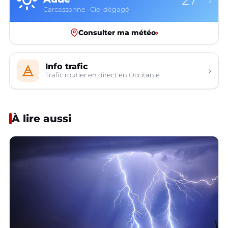
27°
›
Carcassonne · Ciel dégagé
Consulter ma météo
›
Info trafic
›
Trafic routier en direct en Occitanie
À lire aussi