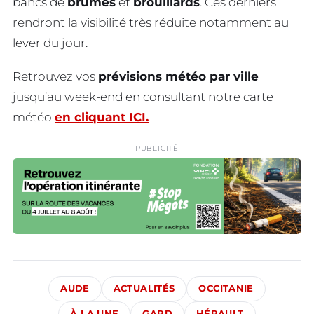
bancs de
brumes
et
brouillards
. Ces derniers
rendront la visibilité très réduite notamment au
lever du jour.
Retrouvez vos
prévisions météo par ville
jusqu’au week-end en consultant notre carte
météo
en cliquant ICI.
PUBLICITÉ
AUDE
ACTUALITÉS
OCCITANIE
À LA UNE
GARD
HÉRAULT