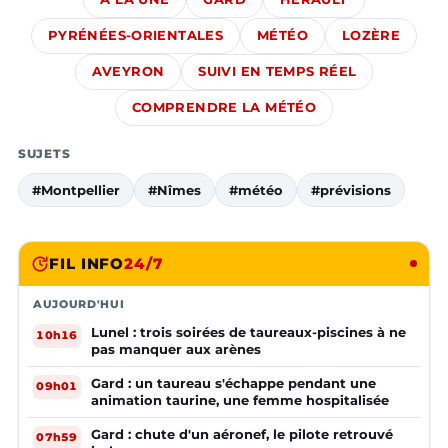
PYRÉNÉES-ORIENTALES
MÉTÉO
LOZÈRE
AVEYRON
SUIVI EN TEMPS RÉEL
COMPRENDRE LA MÉTÉO
SUJETS
#Montpellier
#Nîmes
#météo
#prévisions
FIL INFO
24/7
AUJOURD'HUI
Lunel : trois soirées de taureaux-piscines à ne
10h16
pas manquer aux arènes
Gard : un taureau s'échappe pendant une
09h01
animation taurine, une femme hospitalisée
Gard : chute d'un aéronef, le pilote retrouvé
07h59