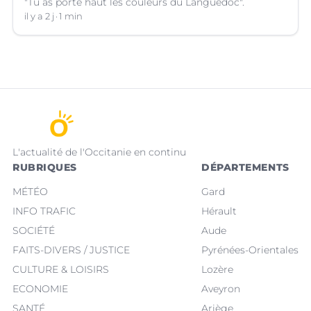
"Tu as porté haut les couleurs du Languedoc".
il y a 2 j
1 min
L'actualité de l'Occitanie en continu
RUBRIQUES
DÉPARTEMENTS
MÉTÉO
Gard
INFO TRAFIC
Hérault
SOCIÉTÉ
Aude
FAITS-DIVERS / JUSTICE
Pyrénées-Orientales
CULTURE & LOISIRS
Lozère
ECONOMIE
Aveyron
SANTÉ
Ariège