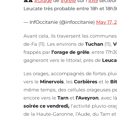
⚠️⚠️
#Orage
de
#grêle
sur l’
#A9
secteur
Leucate très probable entre 18h et 18h3
— InfOccitanie (@infoccitanie)
May 17, 
Avant cela, ils traversent les commune
de-Fa (11). Les environs de
Tuchan
(11),
V
frappés par
l’orage de grêle
, entre 17h3
gagneront vers le littoral, près de
Leuca
Les orages, accompagnés de fortes plu
vers le
Minervois
, les
Corbières
et le
Bi
même temps, des cellules orageuses pe
encore vers le
Tarn
et
l’Aveyron
, avec l
soirée ce vendredi,
l’activité pluvio-o
de la Haute-Garonne, l’Aude, du Tarn et 