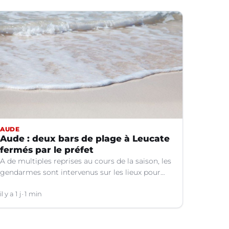
AUDE
Aude : deux bars de plage à Leucate
fermés par le préfet
A de multiples reprises au cours de la saison, les
gendarmes sont intervenus sur les lieux pour
des faits de violences, de consommation
d'alcool, de rixes, de tapage, de stationnement...
il y a 1 j
1 min