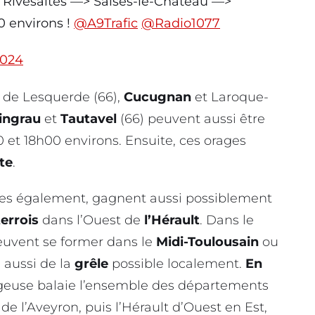
 Rivesaltes —> Salses-le-Chateau —>
0 environs !
@A9Trafic
@Radio1077
2024
s de Lesquerde (66),
Cucugnan
et Laroque-
ingrau
et
Tautavel
(66) peuvent aussi être
0 et 18h00 environs. Ensuite, ces orages
te
.
ies également, gagnent aussi possiblement
terrois
dans l’Ouest de
l’Hérault
. Dans le
uvent se former dans le
Midi-Toulousain
ou
à aussi de la
grêle
possible localement.
En
rageuse balaie l’ensemble des départements
de l’Aveyron, puis l’Hérault d’Ouest en Est,