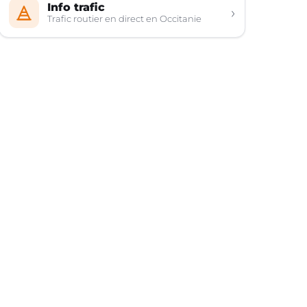
Info trafic
›
Trafic routier en direct en Occitanie