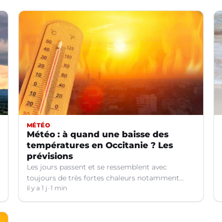
MÉTÉO
Météo : à quand une baisse des
températures en Occitanie ? Les
prévisions
Les jours passent et se ressemblent avec
toujours de très fortes chaleurs notamment
dans le Languedoc. Jusqu’à quand ?
il y a 1 j
1 min