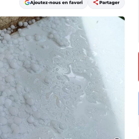
share
Ajoutez-nous en favori
Partager