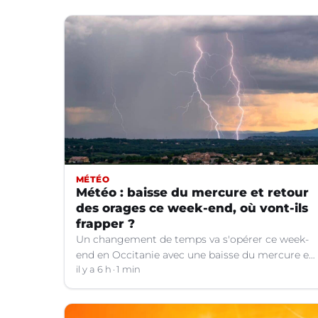
MÉTÉO
Météo : baisse du mercure et retour
des orages ce week-end, où vont-ils
frapper ?
Un changement de temps va s'opérer ce week-
end en Occitanie avec une baisse du mercure et
le retour d'orages dans certains départements.
il y a 6 h
1 min