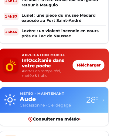
15h11
retour à Mauguio
Lunel : une pièce du musée Médard
14h37
exposée au Fort Saint-André
Lozère : un violent incendie en cours
13h44
près du Lac de Naussac
APPLICATION MOBILE
InfOccitanie dans
votre poche
Télécharger
Alertes en temps réel,
météo & trafic
MÉTÉO · MAINTENANT
21°
Aveyron
›
Rodez · Ciel dégagé
Consulter ma météo
›