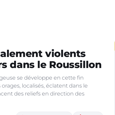
calement violents
s dans le Roussillon
geuse se développe en cette fin
 orages, localisés, éclatent dans le
cent des reliefs en direction des