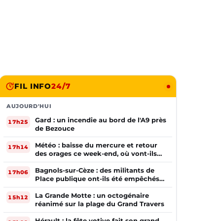
FIL INFO
24/7
AUJOURD'HUI
Gard : un incendie au bord de l'A9 près
17h25
de Bezouce
Météo : baisse du mercure et retour
17h14
des orages ce week-end, où vont-ils
frapper ?
Bagnols-sur-Cèze : des militants de
17h06
Place publique ont-ils été empêchés
de tracter par la mairie ?
La Grande Motte : un octogénaire
15h12
réanimé sur la plage du Grand Travers
Hérault : la fête votive fait son grand