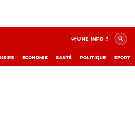
search
campaign
UNE INFO ?
OISIRS
ECONOMIE
SANTÉ
POLITIQUE
SPORT